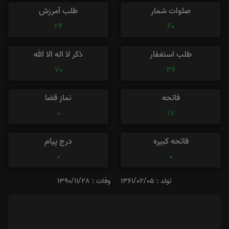
صلوات شمار
طلب آمرزش
24
60
طلب استغفار
ذکر لا اله الا الله
70
36
فاتحه
نماز قضا
0
17
فاتحه کبیره
درج پیام
0
0
تولد : 1361/02/05
وفات : 1390/11/28