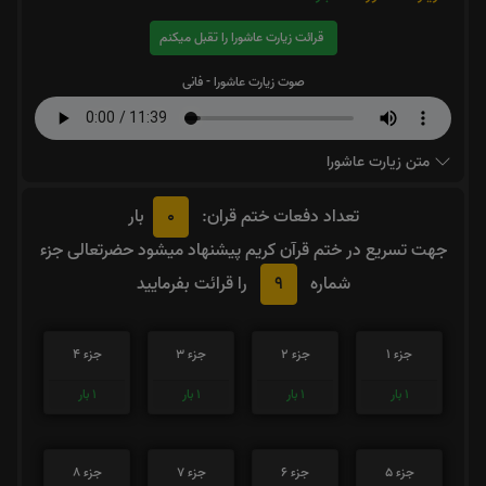
قرائت زیارت عاشورا را تقبل میکنم
صوت زیارت عاشورا - فانی
متن زیارت عاشورا
0
تعداد دفعات ختم قران:
بار
جهت تسریع در ختم قرآن کریم پیشنهاد میشود حضرتعالی جزء
9
شماره
را قرائت بفرمایید
جزء 1
جزء 2
جزء 3
جزء 4
1
بار
1
بار
1
بار
1
بار
جزء 5
جزء 6
جزء 7
جزء 8