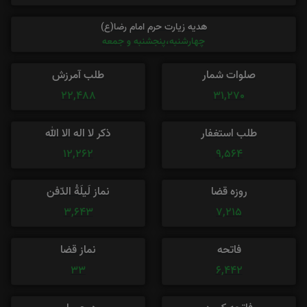
هدیه زیارت حرم امام رضا(ع)
چهارشنبه،پنجشنبه و جمعه
صلوات شمار
طلب آمرزش
22,488
31,270
طلب استغفار
ذکر لا اله الا الله
12,262
9,564
روزه قضا
نماز لَیلَةُ الدّفن
3,643
7,215
فاتحه
نماز قضا
33
6,442