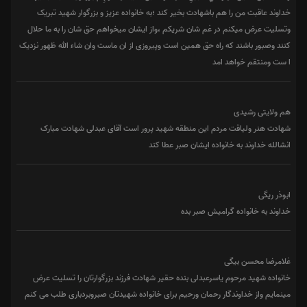
خداوند عاقبت من را هم باشهادت بخیر کند ؛به خانواده عزیز و بزرگوار شهید تبریک
وتسلیت عرض میکنم در غم شان شریکم ،واز ایشان میخواهم حق شان را به ما حلال
کنند وصبور باشند که راه حق همین است وپیروزی از ان ماست وان شاء الله ظهور نزدیک
ا ست ومنتقم خواهد امد
هم ولایتی رشیدی
شهادت هنر ولیاقت مردم این منطقه شهید پرور است آقای عبدلی شهادت مبارک
انشالله خداوند به خانواده ایشان صبر عطا کند
ابوذر ریگی
خداوند به خانواده گرامیش صبر بده
غلامرضا محسن بیگی
خانواده شهید مرحوم یاسرعبدلی بنده حقیر شهادت فرزند بزرگوارتان را تسلیت عرض
مینمایم واز خداوندگار رحمان ورحیم برای خانواده شهیدتان صبروبردباری طلب می کنم