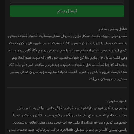
ارسال پیام
صادق رستمی سالاری
ضمن عرض تبریک خدمت همکار عزیزم یاسرجان عبدلی وتسلیت خدمت خانواده محترم
بنده مدت دوسال با شهید عزیز در پلیس اطلاعاتوامنیت عمومی شهرستان ریگان خدمت
کردم از شهید درس اخلاق آموختم همیشه با هم در تماس بودیم وگاه گاهی پیام میداد
ومی گفت صادق جان برایم دعا کن شهادت نصیبم شود الان که شهید شده کاملا بهم
ریخته ام که چرا نتوانستم قبل از شهادت دوباره شهید عزیز را ملاقات کنم دلم برات تنگ
شده دوست عزیزم با تقدیم واحترام خدمت خانواده محترم شهید سروان صادق رستمی
سالاری از شهرستان جیرفت
حمید سعیدی
یاسرجان به گلزار شهدای دارالشهدای طغرالجرد تازگی دادی ، وقتی به عکس دایی
مخلصت خادم الحسین حاج علی فتاحی نگاه می کنم و بعد در کنارش به عکس تو، با
خودم می گویم واقعا خواهرزاده از دایی چه ارث خوبی برده ، یعنی اخلاص و شهادت.
راستی پسرای گلت را در یادواره شهدای طغرالجرد در کنار پدرجانبازت دیدم عجب باادب و