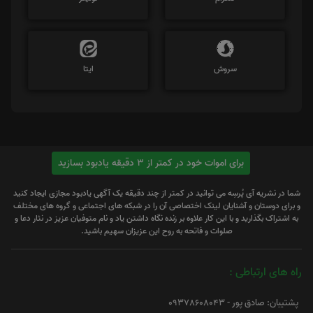
سروش
ایتا
برای اموات خود در کمتر از 3 دقیقه یادبود بسازید
شما در نشریه آی پُرسِه می توانید در کمتر از چند دقیقه یک آگهی یادبود مجازی ایجاد کنید
و برای دوستان و آشنایان لینک اختصاصی آن را در شبکه های اجتماعی و گروه های مختلف
به اشتراک بگذارید و با این کار علاوه بر زنده نگاه داشتن یاد و نام متوفیان عزیز در نثار دعا و
صلوات و فاتحه به روح این عزیزان سهیم باشید.
راه های ارتباطی :
پشتیبان: صادق پور - 09378608043