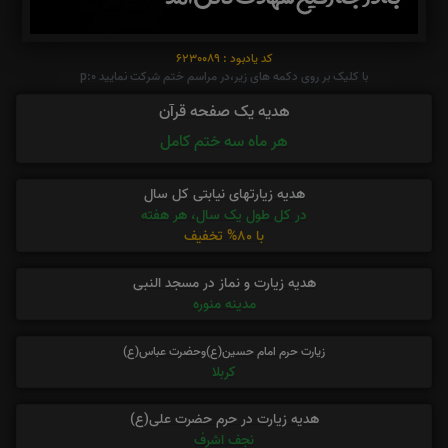
کد یادبود : 6230089
با کلیک بر روی دکمه های زیر،در مراسم ختم شرکت نمایید p:0
هدیه یک صفحه قرآن
هر ماه سه ختم کامل
هدیه زیارتهای نیابتی کل سال
در کل طول یک سال، هر هفته
با 80% تخفیف
هدیه زیارت و نماز در مسجد النبی
مدینه منوره
زیارت حرم امام حسین(ع)وحضرت عباس(ع)
کربلا
هدیه زیارت در حرم حضرت علی(ع)
نجف اشرف