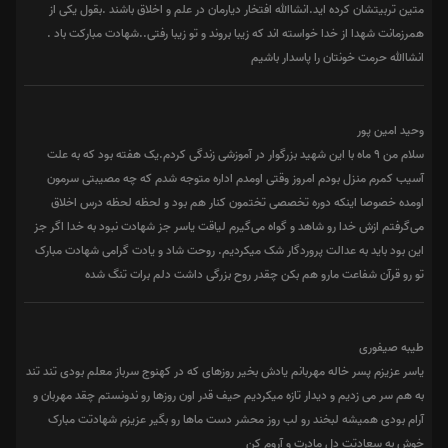
متین تربیتشان کرده اید.انشاالله افتخار دیارمان در علم و اخلاق باشند .بقول یکی از
همرزمانت شهدا از خدا خواسته اند که زیبا بروند و تو زیبا رفتی..شهادت مبارکت باد .
انشاالله حرمت خونتان را پاسدار باشیم
وحید امین پور
سلام من ۹ ماه با این شهید بزرگوار در آموزشی زندگی کردم.یک هفته بود که به علت
آسیب کمرم منزل بودم امروز وقتی اومدم اداره متوجه شدم که چه مصیبتی سرمون
اومده خصوصا اینکه دوره تخصصی تختمون کنار هم بود و لحظه لحظه درس اخلاق
می‌گرفتم ازش خدا رو شاهد و گواه می‌گیرم لیاقت یاسر جز شهادت نبود به خدا اگر جز
این بود باید به عدالت پروردگار شک میکردیم. روحت شاد و یادت گرامی شهادت مبارک
تو رو قرآن شفاعت مارو هم بکن چقدر روح بزرگی داشت دلم برات تنگ شده
طیبه صیفوری
یاسر عزیزم پسر خاله مهربانم یادش بخیر روزهای که در کهنوج سرباز معلم بودی تند تند
به هم سر می زدیم و دیدار تازه میکردیم حیف قدر اون روزها رو ندونستم چقد مهربان و
آرام بودی همیشه لبخند رو لب روز محشر دست ماها رو بگیر عزیزم شهادتت مبارک
خوش به سعادتت دل مادرت و آروم کن