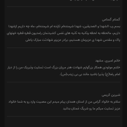
گمنام گمنامی
بسم رب الشهدا و الصدیقین، شهدا شرمنده‌ام تازنده ام شرمنده‌ام، ماه چه داریم ازشهدا
داریم، مالحظه به لحظه وثانیه به ثانیه های نفس کشیدنمان رامدیون قطره قطره خونهای
پاک و مقدس شهدا ی عزیزمان هستیم، برادر عزیزم شهادتت مبارک یاعلی
خانم امیری. مشهد
خلنم مولودی همکار بزرگوارم شهادت هنر مرپان بزرگ است تسلیت وتبریک من را از دیار
امام رضا(ع) پذیرا باشید مانند بی بی زینب(س).
شیرین کریمی
سلام به خانواد گرامی من از استان همدان پیام میدم این مصیبت وارد رو به شما خانواد
عزیز تسلیت میکم ما رو شریگ غمتان بدانید