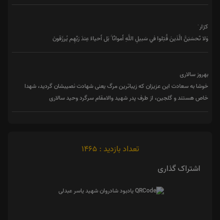
کرّار ٰ
وَلا تَحسَبَنَّ الَّذينَ قُتِلوا في سَبيلِ اللَّهِ أَمواتًا ۚ بَل أَحياءٌ عِندَ رَبِّهِم يُرزَقونَ
بهروز سالاری
خوشا به سعادت این عزیزان که زیباترین مرگ یعنی شهادت نصیبشان گردید، شهدا
خاص هستند و گلجین، از طرف پدر شهید والامقام سرگرد وحید سالاری
تعداد بازدید : 1465
اشتراک گذاری