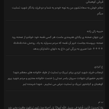
قربانی کوهبنانی
سلام خوش به سعادتشون من به نوبه خودم به شما و دو فرزند یادگار شهید تسلیت
میگم
حبیبه زکی زاده
این جهان صحنه ی یکتای هنرمندی ماست هر کسی نغمه خود خواندو از صحنه رود
صحنه ،پیوسته بجاست خرم آن نغمه که مردم بسپارند به یاد. روحش شاد🙏🙏🙏
⚘⚘⚘⚘ خدا صبری به بزرگی این داغ به دلهای داغدارتان بدهد
ع ایزدی
اینجانب فرزند شهید ایزدی پیام تبریک و تسلیت از طرف خانواده های معظم شهدا
تقدیم حضورتان شهادت سروان یاسر عبدلی را خدمت خانواده محترم و مردم شهید پرور
کوهبنان و کیانشهر تبریک و تسلیت عرض می نماییم . شهدا شرمنده ایم
ب م
وَلا تَحسَبَنَّ الَّذينَ قُتِلوا في سَبيلِ اللَّهِ أَمواتًا ۚ بَل أَحياءٌ عِندَ رَبِّهِم يُرزَقونَ عاقبت بخیر شد