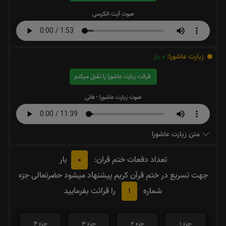
صوت آیت الکرسی
زیارت عاشورا:
0
بار
قرائت زیارت عاشورا را تقبل میکنم
صوت زیارت عاشورا - فانی
متن زیارت عاشورا
0
تعداد دفعات ختم قران:
بار
جهت تسریع در ختم قرآن کریم پیشنهاد میشود حضرتعالی جزء
1
شماره
را قرائت بفرمایید
جزء 1
جزء 2
جزء 3
جزء 4