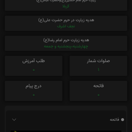
زیارت حرم امام حسین(ع)وحضرت عباس(ع)
کربلا
هدیه زیارت در حرم حضرت علی(ع)
نجف اشرف
هدیه زیارت حرم امام رضا(ع)
چهارشنبه،پنجشنبه و جمعه
صلوات شمار
طلب آمرزش
0
1
فاتحه
درج پیام
0
0
فاتحه