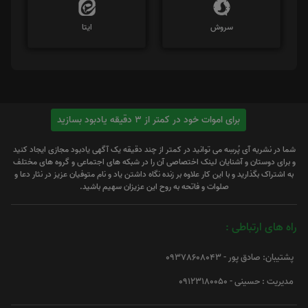
سروش
ایتا
برای اموات خود در کمتر از 3 دقیقه یادبود بسازید
شما در نشریه آی پُرسِه می توانید در کمتر از چند دقیقه یک آگهی یادبود مجازی ایجاد کنید
و برای دوستان و آشنایان لینک اختصاصی آن را در شبکه های اجتماعی و گروه های مختلف
به اشتراک بگذارید و با این کار علاوه بر زنده نگاه داشتن یاد و نام متوفیان عزیز در نثار دعا و
صلوات و فاتحه به روح این عزیزان سهیم باشید.
راه های ارتباطی :
پشتیبان: صادق پور - 09378608043
مدیریت : حسینی - 09123180050