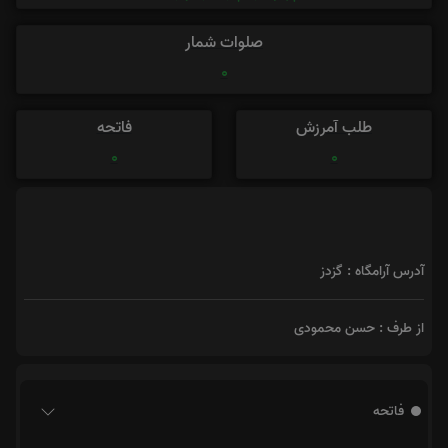
صلوات شمار
0
طلب آمرزش
فاتحه
0
0
آدرس آرامگاه : گزدز
از طرف : حسن محمودی
فاتحه