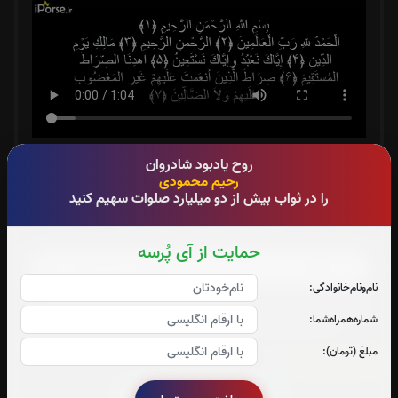
روح یادبود شادروان
سوره الرحمن:
0
بار
رحیم محمودی
را در ثواب بیش از دو میلیارد صلوات سهیم کنید
قرائت سوره الرحمن را تقبل میکنم
صوت سوره الرحمن
حمایت از آی پُرسه
نام‌و‌نام‌خانوادگی:
متن سوره الرحمن
شماره‌همراه‌شما:
مبلغ (تومان):
سوره یاسین:
0
بار