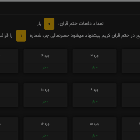
0
تعداد دفعات ختم قران:
بار
1
 در ختم قرآن کریم پیشنهاد میشود حضرتعالی جزء شماره
را قرائ
جزء 3
جزء 4
ج
0
بار
0
بار
جزء 9
جزء 10
ج
0
بار
0
بار
جزء 15
جزء 16
جز
0
بار
0
بار