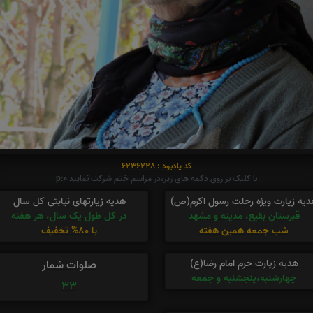
کد یادبود : 6236228
با کلیک بر روی دکمه های زیر،در مراسم ختم شرکت نمایید p:0
دیه زیارت ویژه رحلت رسول اکرم(ص)
هدیه زیارتهای نیابتی کل سال
قبرستان بقیع، مدینه و مشهد
در کل طول یک سال، هر هفته
شب جمعه همین هفته
با 80% تخفیف
هدیه زیارت حرم امام رضا(ع)
صلوات شمار
چهارشنبه،پنجشنبه و جمعه
33