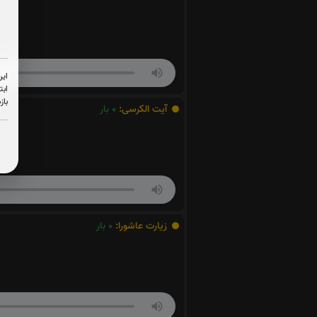
این
ابت
باز
آیت الکرسی:
0
بار
زیارت عاشورا:
0
بار