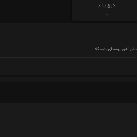
درج پیام
0
تان لفور روستای رئیسکلا