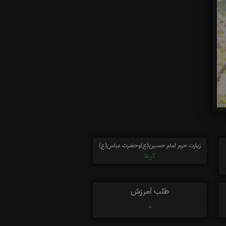
زیارت حرم امام حسین(ع)وحضرت عباس(ع)
کربلا
طلب آمرزش
0