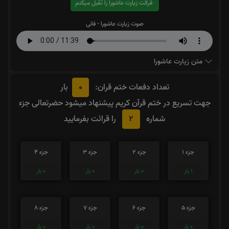
قرائت زیارت عاشورا را تقبل میکنم
صوت زیارت عاشورا - فانی
متن زیارت عاشورا
0
تعداد دفعات ختم قران:
بار
جهت تسریع در ختم قرآن کریم پیشنهاد میشود حضرتعالی جزء
2
شماره
را قرائت بفرمایید
جزء 1
جزء 2
جزء 3
جزء 4
1
بار
0
بار
0
بار
0
بار
جزء 5
جزء 6
جزء 7
جزء 8
0
بار
0
بار
0
بار
0
بار