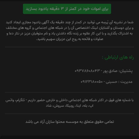
برای اموات خود در کمتر از 3 دقیقه یادبود بسازید
شما در نشریه آی پُرسِه می توانید در کمتر از چند دقیقه یک آگهی یادبود مجازی ایجاد کنید
و برای دوستان و آشنایان لینک اختصاصی آن را در شبکه های اجتماعی و گروه های مختلف
به اشتراک بگذارید و با این کار علاوه بر زنده نگاه داشتن یاد و نام متوفیان عزیز در نثار دعا و
صلوات و فاتحه به روح این عزیزان سهیم باشید.
راه های ارتباطی :
پشتیبان: صادق پور - 09378608043
مدیریت : حسینی - 09123180050
با شماره های فوق در اکثر شبکه های اجتماعی داخلی و خارجی حضور داریم - تلگرام، واتس
اپ، بله، ایتا، روبیکا، سروش، شاد
تمامی حقوق متعلق به موسسه محتوا سازان آراد می باشد