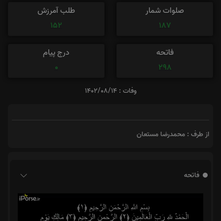
صلوات شمار
طلب آمرزش
152
187
فاتحه
درج پیام
0
298
وفات : 1402/08/14
از طرف : محمدرضا مستعان
فاتحه