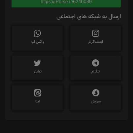
https://iPorse.ir/6240089
ارسال به شبکه های اجتماعی
اینستاگرام
واتس اپ
تلگرام
توئیتر
سروش
ایتا