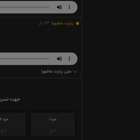
زیارت عاشورا:
43
بار
متن زیارت عاشورا
جهت تسریع
جزء 1
جزء 2
2
بار
2
بار