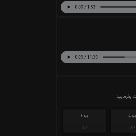
ت بفرمایید
زء 5
جزء 6
1
بار
0
بار