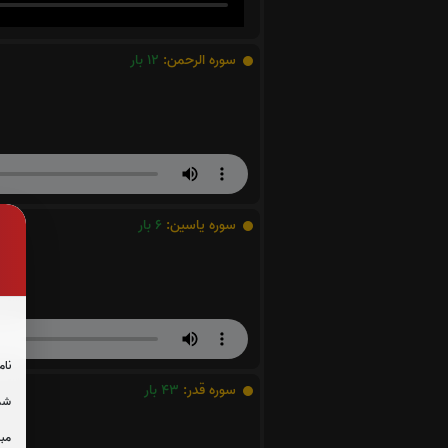
سوره الرحمن:
12
بار
سوره یاسین:
6
بار
نام
سوره قدر:
43
بار
شما
مبل