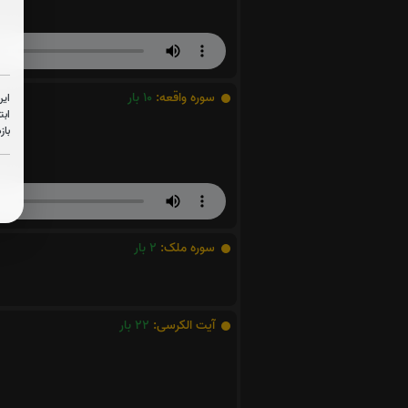
سوره واقعه:
10
بار
این
ابت
باز
سوره ملک:
2
بار
آیت الکرسی:
22
بار