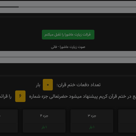
قرائت زیارت عاشورا را تقبل میکنم
صوت زیارت عاشورا - فانی
0
تعداد دفعات ختم قران:
بار
6
 در ختم قرآن کریم پیشنهاد میشود حضرتعالی جزء شماره
را قرائ
جزء 3
جزء 4
ج
1
بار
1
بار