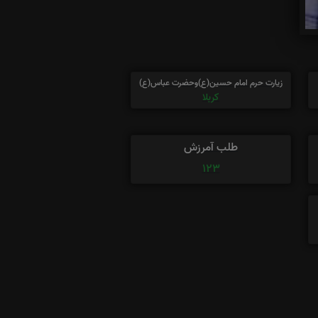
زیارت حرم امام حسین(ع)وحضرت عباس(ع)
کربلا
طلب آمرزش
123