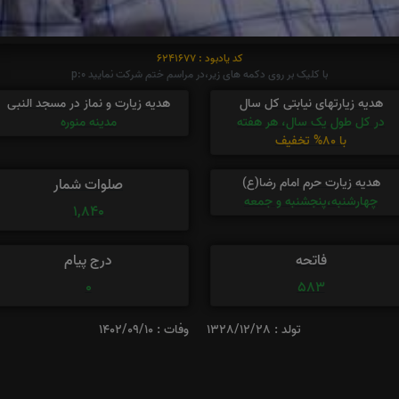
کد یادبود : 6241677
با کلیک بر روی دکمه های زیر،در مراسم ختم شرکت نمایید p:0
هدیه زیارتهای نیابتی کل سال
هدیه زیارت و نماز در مسجد النبی
در کل طول یک سال، هر هفته
مدینه منوره
با 80% تخفیف
هدیه زیارت حرم امام رضا(ع)
صلوات شمار
چهارشنبه،پنجشنبه و جمعه
1,840
فاتحه
درج پیام
0
583
تولد : 1328/12/28
وفات : 1402/09/10