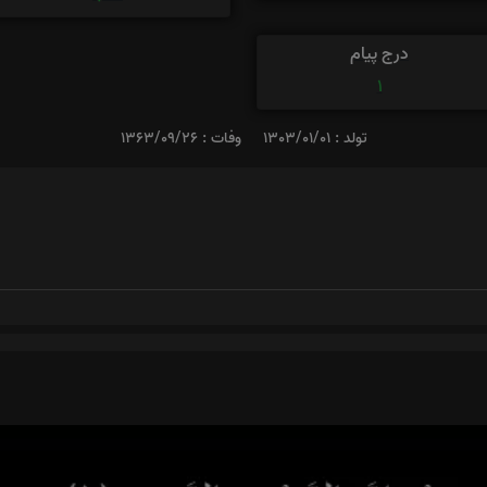
درج پیام
1
تولد : 1303/01/01
وفات : 1363/09/26