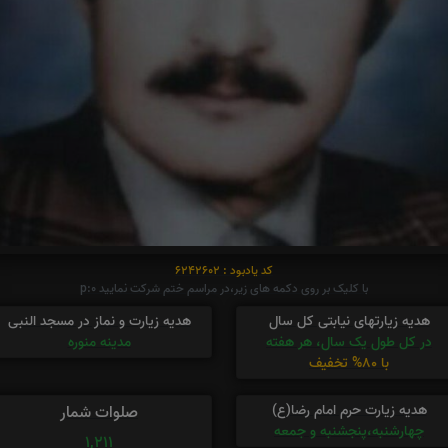
کد یادبود : 6242602
با کلیک بر روی دکمه های زیر،در مراسم ختم شرکت نمایید p:0
هدیه زیارتهای نیابتی کل سال
هدیه زیارت و نماز در مسجد النبی
در کل طول یک سال، هر هفته
مدینه منوره
با 80% تخفیف
هدیه زیارت حرم امام رضا(ع)
صلوات شمار
چهارشنبه،پنجشنبه و جمعه
1,211