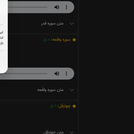
متن سوره قدر
این
ابت
سوره واقعه:
0
بار
باز
متن سوره واقعه
چهارقل:
1
بار
متن چهارقل