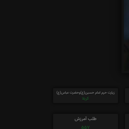
زیارت حرم امام حسین(ع)وحضرت عباس(ع)
کربلا
طلب آمرزش
557