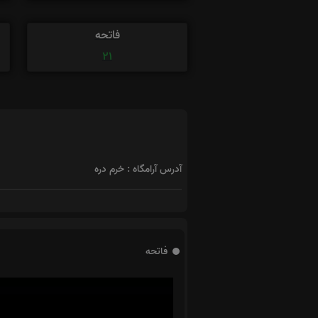
فاتحه
21
آدرس آرامگاه : خرم دره
فاتحه