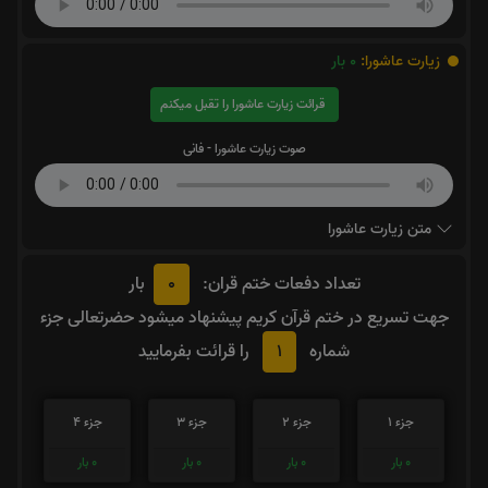
زیارت عاشورا:
0
بار
قرائت زیارت عاشورا را تقبل میکنم
صوت زیارت عاشورا - فانی
متن زیارت عاشورا
0
تعداد دفعات ختم قران:
بار
جهت تسریع در ختم قرآن کریم پیشنهاد میشود حضرتعالی جزء
1
شماره
را قرائت بفرمایید
جزء 1
جزء 2
جزء 3
جزء 4
0
بار
0
بار
0
بار
0
بار