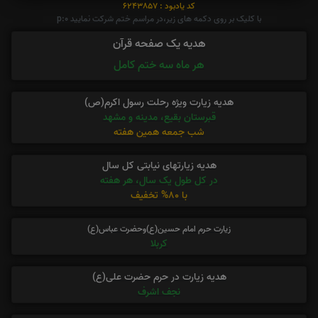
کد یادبود : 6243857
با کلیک بر روی دکمه های زیر،در مراسم ختم شرکت نمایید p:0
هدیه یک صفحه قرآن
هر ماه سه ختم کامل
هدیه زیارت ویژه رحلت رسول اکرم(ص)
قبرستان بقیع، مدینه و مشهد
شب جمعه همین هفته
هدیه زیارتهای نیابتی کل سال
در کل طول یک سال، هر هفته
با 80% تخفیف
زیارت حرم امام حسین(ع)وحضرت عباس(ع)
کربلا
هدیه زیارت در حرم حضرت علی(ع)
نجف اشرف