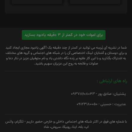
برای اموات خود در کمتر از 3 دقیقه یادبود بسازید
شما در نشریه آی پُرسِه می توانید در کمتر از چند دقیقه یک آگهی یادبود مجازی ایجاد کنید
و برای دوستان و آشنایان لینک اختصاصی آن را در شبکه های اجتماعی و گروه های مختلف
به اشتراک بگذارید و با این کار علاوه بر زنده نگاه داشتن یاد و نام متوفیان عزیز در نثار دعا و
صلوات و فاتحه به روح این عزیزان سهیم باشید.
راه های ارتباطی :
پشتیبان: صادق پور - 09378608043
مدیریت : حسینی - 09123180050
با شماره های فوق در اکثر شبکه های اجتماعی داخلی و خارجی حضور داریم - تلگرام، واتس
اپ، بله، ایتا، روبیکا، سروش، شاد