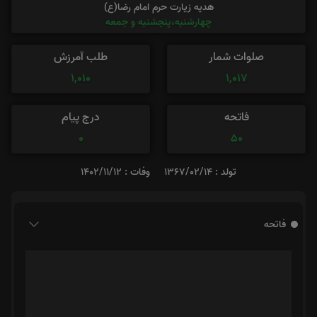
هدیه زیارت حرم امام رضا(ع)
چهارشنبه،پنجشنبه و جمعه
صلوات شمار
طلب آمرزش
1,010
1,017
فاتحه
درج پیام
0
50
تولد : 1367/02/14
وفات : 1402/11/12
فاتحه