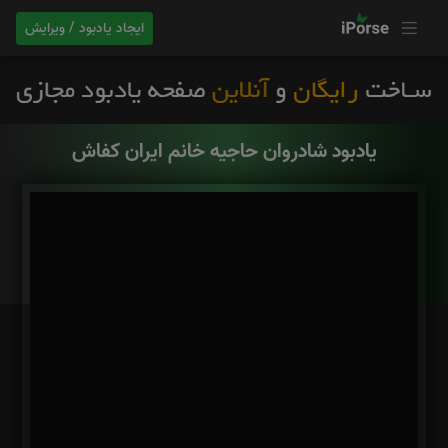
ایجاد یادبود / ویرایش
یادبود شادروان حاجیه خانم ایران کفاش