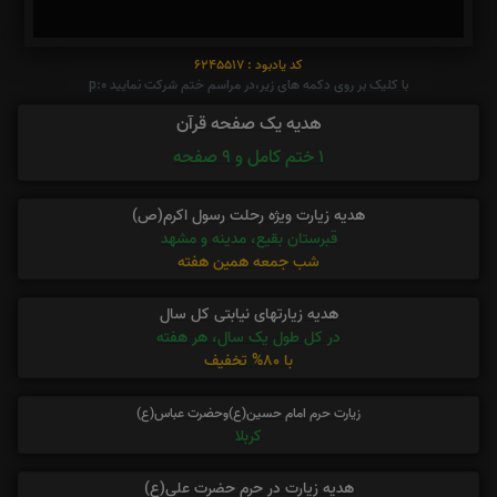
کد یادبود : 6245517
با کلیک بر روی دکمه های زیر،در مراسم ختم شرکت نمایید p:0
هدیه یک صفحه قرآن
1 ختم کامل و 9 صفحه
هدیه زیارت ویژه رحلت رسول اکرم(ص)
قبرستان بقیع، مدینه و مشهد
شب جمعه همین هفته
هدیه زیارتهای نیابتی کل سال
در کل طول یک سال، هر هفته
با 80% تخفیف
زیارت حرم امام حسین(ع)وحضرت عباس(ع)
کربلا
هدیه زیارت در حرم حضرت علی(ع)