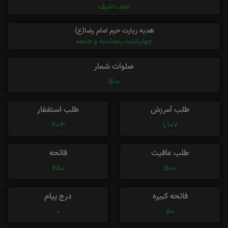
نجف اشرف
هدیه زیارت حرم امام رضا(ع)
چهارشنبه،پنجشنبه و جمعه
صلوات شمار
510
طلب آمرزش
طلب استغفار
203
1,107
طلب عافیت
فاتحه
650
500
فاتحه کبیره
درج پیام
0
50