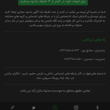
برای اموات خود در کمتر از 3 دقیقه یادبود بسازید
شما در نشریه آی پُرسِه می توانید در کمتر از چند دقیقه یک آگهی یادبود مجازی ایجاد کنید
و برای دوستان و آشنایان لینک اختصاصی آن را در شبکه های اجتماعی و گروه های مختلف
به اشتراک بگذارید و با این کار علاوه بر زنده نگاه داشتن یاد و نام متوفیان عزیز در نثار دعا و
صلوات و فاتحه به روح این عزیزان سهیم باشید.
راه های ارتباطی :
پشتیبان: صادق پور - 09378608043
مدیریت : حسینی - 09123180050
با شماره های فوق در اکثر شبکه های اجتماعی داخلی و خارجی حضور داریم - تلگرام، واتس
اپ، بله، ایتا، روبیکا، سروش، شاد
تمامی حقوق متعلق به موسسه محتوا سازان آراد می باشد