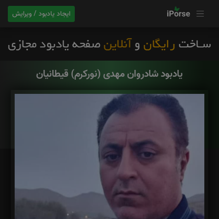
ایجاد یادبود / ویرایش
یادبود شادروان مهدی (نورکرم) قیطانیان