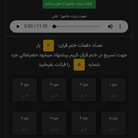
قرائت زیارت عاشورا را تقبل میکنم
صوت زیارت عاشورا - فانی
2
تعداد دفعات ختم قران:
بار
جهت تسریع در ختم قرآن کریم پیشنهاد میشود حضرتعالی جزء
5
شماره
را قرائت بفرمایید
جزء 1
جزء 2
جزء 3
جزء 4
6
بار
4
بار
3
بار
3
بار
جزء 5
جزء 6
جزء 7
جزء 8
2
بار
2
بار
2
بار
2
بار