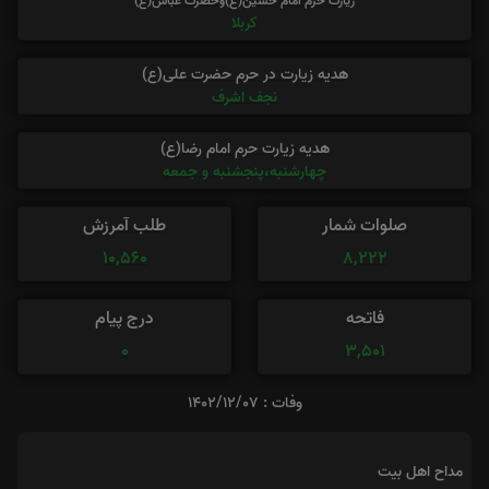
زیارت حرم امام حسین(ع)وحضرت عباس(ع)
کربلا
هدیه زیارت در حرم حضرت علی(ع)
نجف اشرف
هدیه زیارت حرم امام رضا(ع)
چهارشنبه،پنجشنبه و جمعه
صلوات شمار
طلب آمرزش
10,560
8,222
فاتحه
درج پیام
0
3,501
وفات : 1402/12/07
مداح اهل بیت