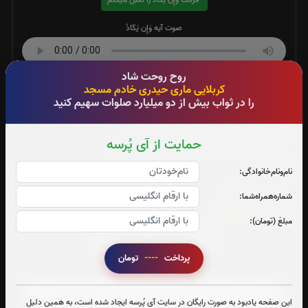
صوت آیه وَإِن يَكَادُ
روح روحت شاد
متن وَإِن يَكَادُ
کربلایی ماری حیدری خادم مسجد
را در ثواب بیش از دو میلیارد صلوات سهیم کنید
اسماء الحسنی (نام‌های نیکوی خداوند):
حمایت از آی پُرسه
متن اسماء الحسنی (نام‌های نیکوی خداوند)
دعای نور:
نام‌و‌نام‌خانوادگی:
متن دعای نور
شماره‌همراه‌شما:
آیت الکرسی:
0
بار
مبلغ (تومان):
قرائت آیت الکرسی را تقبل میکنم
پرداخت
----
تومان
صوت آیت الکرسی
این صفحه یادبود به صورت رایگان در سایت آی پُرسه ایجاد شده است، به همین دلیل