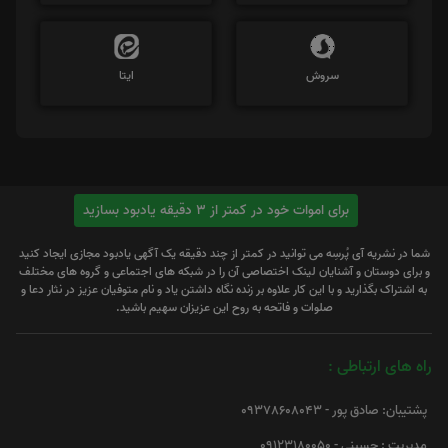
سروش
ایتا
برای اموات خود در کمتر از 3 دقیقه یادبود بسازید
شما در نشریه آی پُرسِه می توانید در کمتر از چند دقیقه یک آگهی یادبود مجازی ایجاد کنید
و برای دوستان و آشنایان لینک اختصاصی آن را در شبکه های اجتماعی و گروه های مختلف
به اشتراک بگذارید و با این کار علاوه بر زنده نگاه داشتن یاد و نام متوفیان عزیز در نثار دعا و
صلوات و فاتحه به روح این عزیزان سهیم باشید.
راه های ارتباطی :
پشتیبان: صادق پور - 09378608043
مدیریت : حسینی - 09123180050