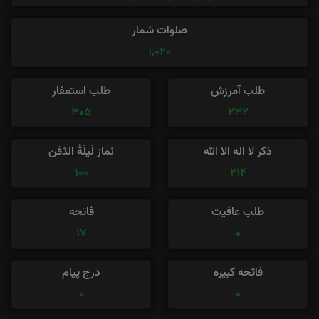
صلوات شمار
1,020
طلب آمرزش
طلب استغفار
305
232
ذکر لا اله الا الله
نماز لَیلَةُ الدّفن
100
214
طلب عافیت
فاتحه
17
0
فاتحه کبیره
درج پیام
0
0