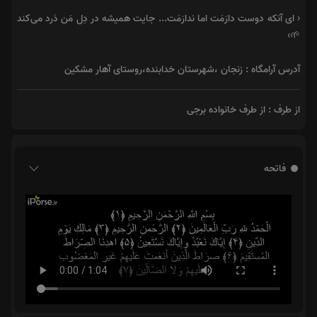
‹ ای آنکه دوست دارَمَت اما ندارَمَت... جایت همیشه در دِل مَن دَرد می‌کند
🌱›️
آدرس آرامگاه : زنجان ،شهرستان خدابنده،روستای آهار مشکین
از طرف : از طرف خانواده برجی
فاتحه