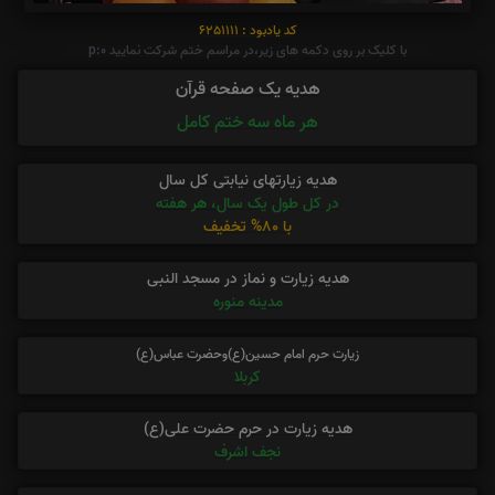
کد یادبود : 6251111
با کلیک بر روی دکمه های زیر،در مراسم ختم شرکت نمایید p:0
هدیه یک صفحه قرآن
هر ماه سه ختم کامل
هدیه زیارتهای نیابتی کل سال
در کل طول یک سال، هر هفته
با 80% تخفیف
هدیه زیارت و نماز در مسجد النبی
مدینه منوره
زیارت حرم امام حسین(ع)وحضرت عباس(ع)
کربلا
هدیه زیارت در حرم حضرت علی(ع)
نجف اشرف