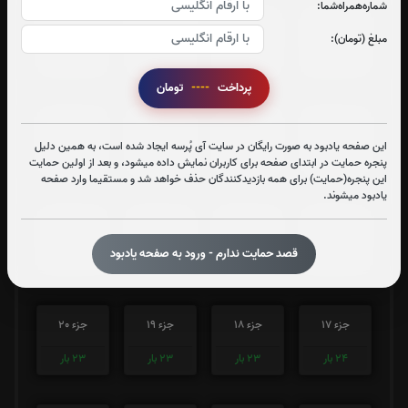
شماره‌همراه‌شما:
جزء 5
جزء 6
جزء 7
جزء 8
مبلغ (تومان):
23
بار
23
بار
23
بار
23
بار
پرداخت
----
تومان
جزء 9
جزء 10
جزء 11
جزء 12
این صفحه یادبود به صورت رایگان در سایت آی پُرسه ایجاد شده است، به همین دلیل
23
بار
23
بار
23
بار
23
بار
پنجره حمایت در ابتدای صفحه برای کاربران نمایش داده میشود، و بعد از اولین حمایت
این پنجره(حمایت) برای همه بازدیدکنندگان حذف خواهد شد و مستقیما وارد صفحه
یادبود میشوند.
جزء 13
جزء 14
جزء 15
جزء 16
قصد حمایت ندارم - ورود به صفحه یادبود
23
بار
23
بار
23
بار
23
بار
جزء 17
جزء 18
جزء 19
جزء 20
24
بار
23
بار
23
بار
23
بار