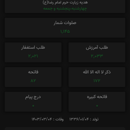
هدیه زیارت حرم امام رضا(ع)
چهارشنبه،پنجشنبه و جمعه
صلوات شمار
1,145
طلب آمرزش
طلب استغفار
2,021
2,033
ذکر لا اله الا الله
فاتحه
82
172
فاتحه کبیره
درج پیام
0
0
تولد : 1336/01/04
وفات : 1403/03/04