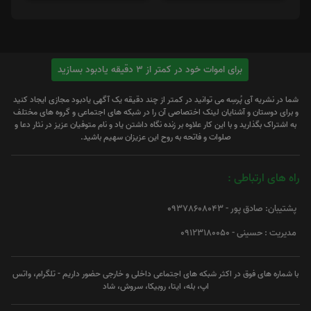
برای اموات خود در کمتر از 3 دقیقه یادبود بسازید
شما در نشریه آی پُرسِه می توانید در کمتر از چند دقیقه یک آگهی یادبود مجازی ایجاد کنید
و برای دوستان و آشنایان لینک اختصاصی آن را در شبکه های اجتماعی و گروه های مختلف
به اشتراک بگذارید و با این کار علاوه بر زنده نگاه داشتن یاد و نام متوفیان عزیز در نثار دعا و
صلوات و فاتحه به روح این عزیزان سهیم باشید.
راه های ارتباطی :
پشتیبان: صادق پور - 09378608043
مدیریت : حسینی - 09123180050
با شماره های فوق در اکثر شبکه های اجتماعی داخلی و خارجی حضور داریم - تلگرام، واتس
اپ، بله، ایتا، روبیکا، سروش، شاد