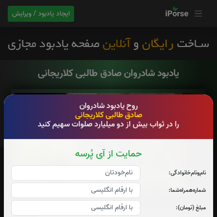
ایجاد یادبود / ویرایش
یادبود شادروان صادق طالبی کلاریجانی
روح یادبود شادروان
صادق طالبی کلاریجانی
را در ثواب بیش از دو میلیارد صلوات سهیم کنید
حمایت از آی پُرسه
نام‌و‌نام‌خانوادگی:
شماره‌همراه‌شما:
کد یادبود : 6252008
مبلغ (تومان):
با کلیک بر روی دکمه های زیر،در مراسم ختم شرکت نمایید p:0