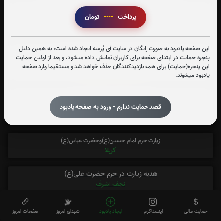
هدیه یک صفحه قرآن
پرداخت
----
تومان
هر ماه سه ختم کامل
این صفحه یادبود به صورت رایگان در سایت آی پُرسه ایجاد شده است، به همین دلیل
هدیه زیارت ویژه رحلت رسول اکرم(ص)
پنجره حمایت در ابتدای صفحه برای کاربران نمایش داده میشود، و بعد از اولین حمایت
قبرستان بقیع، مدینه و مشهد
این پنجره(حمایت) برای همه بازدیدکنندگان حذف خواهد شد و مستقیما وارد صفحه
شب جمعه همین هفته
یادبود میشوند.
هدیه زیارتهای نیابتی کل سال
در کل طول یک سال، هر هفته
قصد حمایت ندارم - ورود به صفحه یادبود
با 80% تخفیف
زیارت حرم امام حسین(ع)وحضرت عباس(ع)
کربلا
هدیه زیارت در حرم حضرت علی(ع)
نجف اشرف
هدیه زیارت حرم امام رضا(ع)
حمایت مالی
اینستاگرام
ایجاد یادبود
شهدای امروز
صفحات امروز
چهارشنبه،پنجشنبه و جمعه