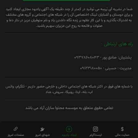
شما در نشریه آی پُرسِه می توانید در کمتر از چند دقیقه یک آگهی یادبود مجازی ایجاد کنید
و برای دوستان و آشنایان لینک اختصاصی آن را در شبکه های اجتماعی و گروه های مختلف
به اشتراک بگذارید و با این کار علاوه بر زنده نگاه داشتن یاد و نام متوفیان عزیز در نثار دعا و
صلوات و فاتحه به روح این عزیزان سهیم باشید.
راه های ارتباطی :
پشتیبان: صادق پور - 09378608043
مدیریت : حسینی - 09123180050
با شماره های فوق در اکثر شبکه های اجتماعی داخلی و خارجی حضور داریم - تلگرام، واتس
اپ، بله، ایتا، روبیکا، سروش، شاد
تمامی حقوق متعلق به موسسه محتوا سازان آراد می باشد
حمایت مالی
اینستاگرام
ایجاد یادبود
شهدای امروز
صفحات امروز