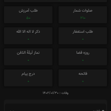
صلوات شمار
طلب آمرزش
50
210
طلب استغفار
ذکر لا اله الا الله
0
0
روزه قضا
نماز لَیلَةُ الدّفن
0
0
فاتحه
درج پیام
0
0
وفات : 1402/01/30