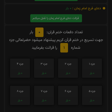
دعای فرج امام زمان :
0
بار
قرائت دعای فرج امام زمان را تقبل میکنم
0
تعداد دفعات ختم قران:
بار
جهت تسریع در ختم قرآن کریم پیشنهاد میشود حضرتعالی جزء
1
شماره
را قرائت بفرمایید
جزء 1
جزء 2
جزء 3
جزء 4
0
بار
0
بار
0
بار
0
بار
جزء 5
جزء 6
جزء 7
جزء 8
0
بار
0
بار
0
بار
0
بار