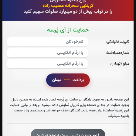
کربلایی سحرانه مسیب زاده
صوت جزء شماره 4
را در ثواب بیش از دو میلیارد صلوات سهیم کنید
حمایت از آی پُرسه
صوت جزء شماره 5
نام‌و‌نام‌خانوادگی:
شماره‌همراه‌شما:
صوت جزء شماره 6
مبلغ (تومان):
پرداخت
----
تومان
صوت جزء شماره 7
این صفحه یادبود به صورت رایگان در سایت آی پُرسه ایجاد شده است، به همین دلیل
پنجره حمایت در ابتدای صفحه برای کاربران نمایش داده میشود، و بعد از اولین حمایت
این پنجره(حمایت) برای همه بازدیدکنندگان حذف خواهد شد و مستقیما وارد صفحه
صوت جزء شماره 8
یادبود میشوند.
قصد حمایت ندارم - ورود به صفحه یادبود