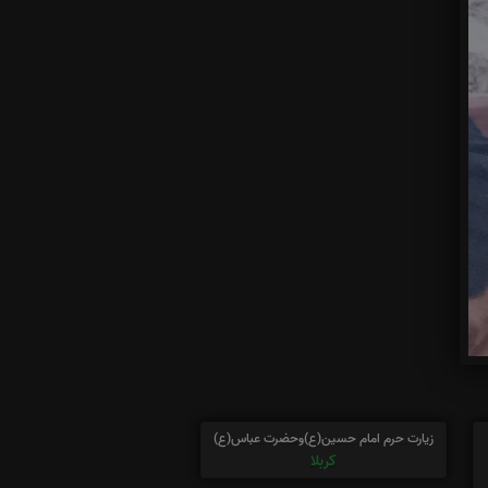
زیارت حرم امام حسین(ع)وحضرت عباس(ع)
کربلا