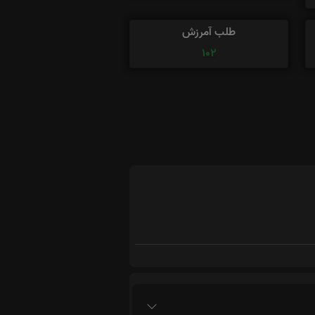
طلب آمرزش
102