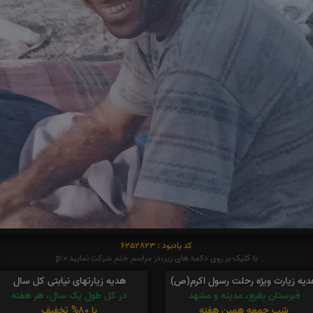
کد یادبود : 6252823
با کلیک بر روی دکمه های زیر،در مراسم ختم شرکت نمایید p:0
دیه زیارت ویژه رحلت رسول اکرم(ص)
هدیه زیارتهای نیابتی کل سال
قبرستان بقیع، مدینه و مشهد
در کل طول یک سال، هر هفته
شب جمعه همین هفته
با 80% تخفیف