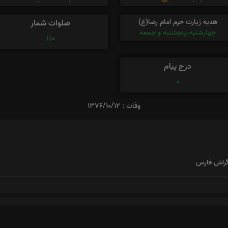
هدیه زیارت حرم امام رضا(ع)
صلوات شمار
چهارشنبه،پنجشنبه و جمعه
110
درج پیام
0
وفات : 1376/10/12
 گراش فارس