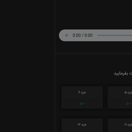
ت بفرمایید
زء 5
جزء 6
0
بار
0
بار
زء 11
جزء 12