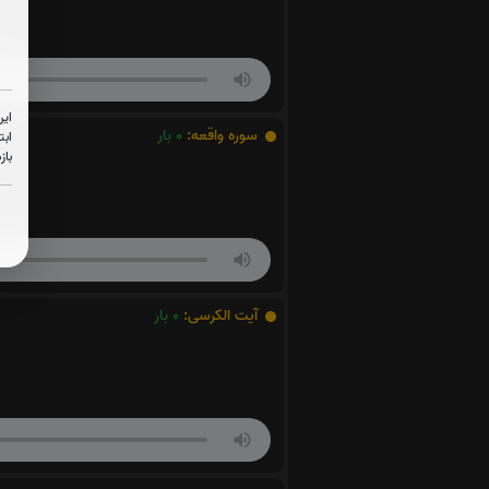
این
سوره واقعه:
0
بار
ابت
باز
آیت الکرسی:
0
بار