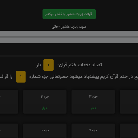
قرائت زیارت عاشورا را تقبل میکنم
صوت زیارت عاشورا - فانی
0
تعداد دفعات ختم قران:
بار
1
 در ختم قرآن کریم پیشنهاد میشود حضرتعالی جزء شماره
را قرائ
جزء 3
جزء 4
ج
0
بار
0
بار
جزء 9
جزء 10
ج