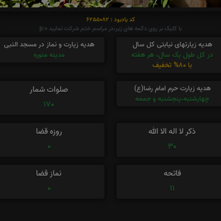
کد یادبود : 6255082
با کلیک بر روی دکمه های زیر،در مراسم ختم شرکت نمایید p:0
هدیه زیارتهای نیابتی کل سال
هدیه زیارت و نماز در مسجد النبی
در کل طول یک سال، هر هفته
مدینه منوره
با 80% تخفیف
هدیه زیارت حرم امام رضا(ع)
صلوات شمار
چهارشنبه،پنجشنبه و جمعه
170
ذکر لا اله الا الله
روزه قضا
0
30
فاتحه
نماز قضا
0
11