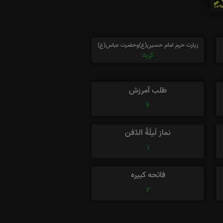
زیارت حرم امام حسین(ع)وحضرت عباس(ع)
کربلا
طلب آمرزش
6
نماز لَیلَةُ الدّفن
1
فاتحه کبیره
2