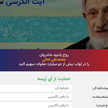
روح یادبود شادروان
محمدعلی امانی
را در ثواب بیش از دو میلیارد صلوات سهیم کنید
حمایت از آی پُرسه
‌و‌نام‌خانوادگی:
قرائت سوره حمد را تقبل میکنم
ره‌همراه‌شما:
غ (تومان):