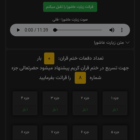
قرائت زیارت عاشورا را تقبل میکنم
صوت زیارت عاشورا - فانی
متن زیارت عاشورا
0
تعداد دفعات ختم قران:
بار
جهت تسریع در ختم قرآن کریم پیشنهاد میشود حضرتعالی جزء
8
شماره
را قرائت بفرمایید
جزء 1
جزء 2
جزء 3
جزء 4
1
بار
1
بار
1
بار
1
بار
جزء 5
جزء 6
جزء 7
جزء 8