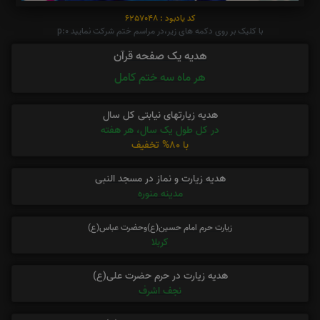
کد یادبود : 6257048
با کلیک بر روی دکمه های زیر،در مراسم ختم شرکت نمایید p:0
هدیه یک صفحه قرآن
هر ماه سه ختم کامل
هدیه زیارتهای نیابتی کل سال
در کل طول یک سال، هر هفته
با 80% تخفیف
هدیه زیارت و نماز در مسجد النبی
مدینه منوره
زیارت حرم امام حسین(ع)وحضرت عباس(ع)
کربلا
هدیه زیارت در حرم حضرت علی(ع)
نجف اشرف