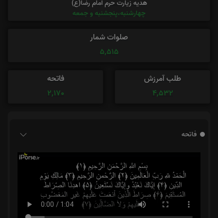
هدیه زیارت حرم امام رضا(ع)
چهارشنبه،پنجشنبه و جمعه
صلوات شمار
5,515
طلب آمرزش
فاتحه
2,170
4,532
فاتحه