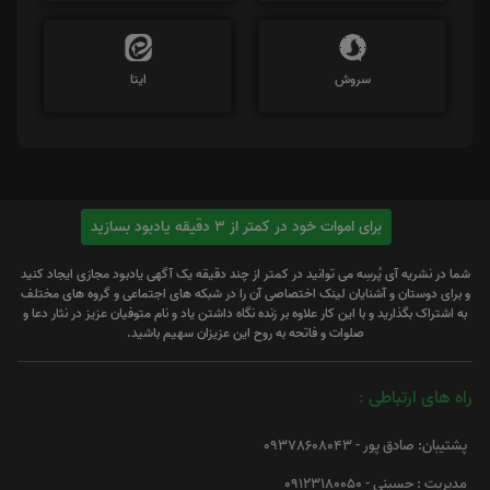
سروش
ایتا
برای اموات خود در کمتر از 3 دقیقه یادبود بسازید
شما در نشریه آی پُرسِه می توانید در کمتر از چند دقیقه یک آگهی یادبود مجازی ایجاد کنید
و برای دوستان و آشنایان لینک اختصاصی آن را در شبکه های اجتماعی و گروه های مختلف
به اشتراک بگذارید و با این کار علاوه بر زنده نگاه داشتن یاد و نام متوفیان عزیز در نثار دعا و
صلوات و فاتحه به روح این عزیزان سهیم باشید.
راه های ارتباطی :
پشتیبان: صادق پور - 09378608043
مدیریت : حسینی - 09123180050