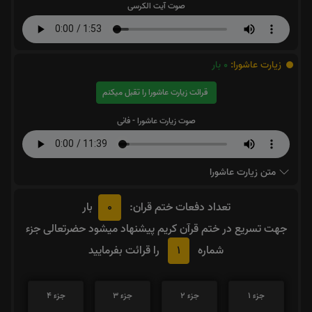
صوت آیت الکرسی
زیارت عاشورا:
0
بار
قرائت زیارت عاشورا را تقبل میکنم
صوت زیارت عاشورا - فانی
متن زیارت عاشورا
0
تعداد دفعات ختم قران:
بار
جهت تسریع در ختم قرآن کریم پیشنهاد میشود حضرتعالی جزء
1
شماره
را قرائت بفرمایید
جزء 1
جزء 2
جزء 3
جزء 4