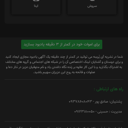
سروش
ایتا
برای اموات خود در کمتر از 3 دقیقه یادبود بسازید
شما در نشریه آی پُرسِه می توانید در کمتر از چند دقیقه یک آگهی یادبود مجازی ایجاد کنید
و برای دوستان و آشنایان لینک اختصاصی آن را در شبکه های اجتماعی و گروه های مختلف
به اشتراک بگذارید و با این کار علاوه بر زنده نگاه داشتن یاد و نام متوفیان عزیز در نثار دعا و
صلوات و فاتحه به روح این عزیزان سهیم باشید.
راه های ارتباطی :
پشتیبان: صادق پور - 09378608043
مدیریت : حسینی - 09123180050