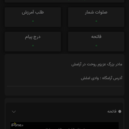
صلوات شمار
طلب آمرزش
0
0
فاتحه
درج پیام
0
0
مادر بزرگ عزیزم روحت در آرامش
آدرس آرامگاه : وادی املش
فاتحه