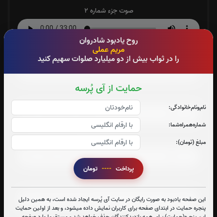
صوت جزء شماره 2
روح یادبود شادروان
مریم عملی
صوت جزء شماره 3
را در ثواب بیش از دو میلیارد صلوات سهیم کنید
حمایت از آی پُرسه
صوت جزء شماره 4
نام‌و‌نام‌خانوادگی:
شماره‌همراه‌شما:
صوت جزء شماره 5
مبلغ (تومان):
پرداخت
----
تومان
صوت جزء شماره 6
این صفحه یادبود به صورت رایگان در سایت آی پُرسه ایجاد شده است، به همین دلیل
پنجره حمایت در ابتدای صفحه برای کاربران نمایش داده میشود، و بعد از اولین حمایت
این پنجره(حمایت) برای همه بازدیدکنندگان حذف خواهد شد و مستقیما وارد صفحه