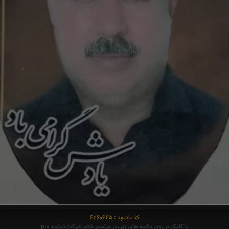
کد یادبود : 6260645
با کلیک بر روی دکمه های زیر،در مراسم ختم شرکت نمایید p:0