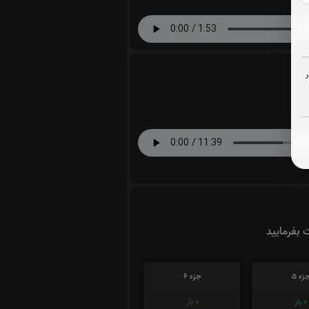
ت بفرمایید
زء 5
جزء 6
0
بار
0
بار