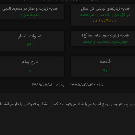
هدیه زیارتهای نیابتی کل سال
هدیه زیارت و نماز در مسجد النبی
در کل طول یک سال، هر هفته
مدینه منوره
با 80% تخفیف
هدیه زیارت حرم امام رضا(ع)
صلوات شمار
چهارشنبه،پنجشنبه و جمعه
310
فاتحه
درج پیام
0
90
تولد : 1335/04/03
وفات : 1389/05/01
ای پدر عزیزمان روح انمرحوم را شاد می‌فرمایند کمال تشکر و قدردانی را داریم.انشال