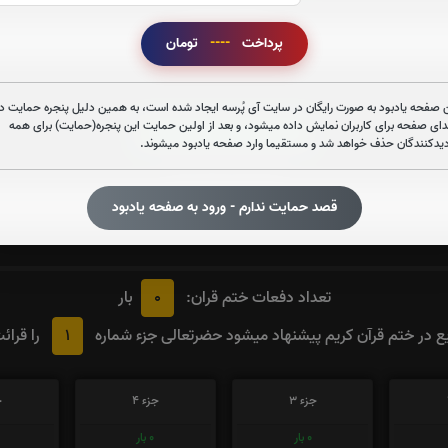
صوت آیت الکرسی
پرداخت
----
تومان
 صفحه یادبود به صورت رایگان در سایت آی پُرسه ایجاد شده است، به همین دلیل پنجره حمایت در
دای صفحه برای کاربران نمایش داده میشود، و بعد از اولین حمایت این پنجره(حمایت) برای همه
قرائت زیارت عاشورا را تقبل میکنم
دیدکنندگان حذف خواهد شد و مستقیما وارد صفحه یادبود میشوند.
صوت زیارت عاشورا - فانی
قصد حمایت ندارم - ورود به صفحه یادبود
0
تعداد دفعات ختم قران:
بار
1
 در ختم قرآن کریم پیشنهاد میشود حضرتعالی جزء شماره
را قرائ
جزء 3
جزء 4
ج
0
بار
0
بار