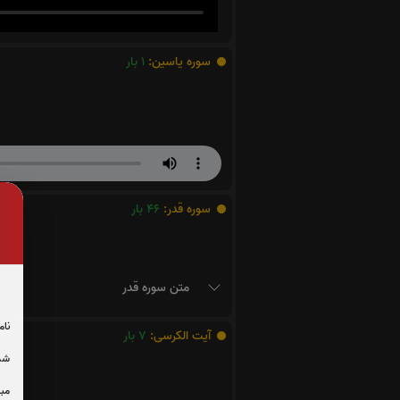
سوره یاسین:
1
بار
سوره قدر:
46
بار
متن سوره قدر
نام
آیت الکرسی:
7
بار
شما
مبل