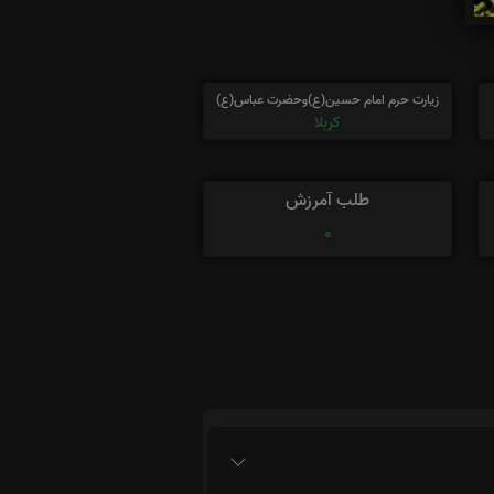
زیارت حرم امام حسین(ع)وحضرت عباس(ع)
کربلا
طلب آمرزش
0