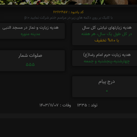
کد یادبود : 6262457
با کلیک بر روی دکمه های زیر،در مراسم ختم شرکت نمایید p:0
هدیه زیارتهای نیابتی کل سال
هدیه زیارت و نماز در مسجد النبی
در کل طول یک سال، هر هفته
مدینه منوره
با 80% تخفیف
هدیه زیارت حرم امام رضا(ع)
صلوات شمار
چهارشنبه،پنجشنبه و جمعه
555
درج پیام
0
تولد : 1335
وفات : 1403/11/07