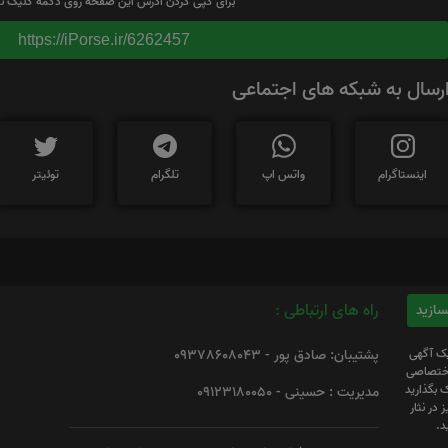
برای کپی کردن آدرس این صفحه روی دکمه کلیک نم
https://iPorse.ir/6262457
رسال به شبکه های اجتماعی
اینستاگرام
واتس اپ
تلگرام
توئیتر
راه های ارتباطی :
یک آگهی
پشتیبان: صادق پور - 09378608043
 اختصاصی
 بگذارید
مدیریت : حسینی - 09123180050
 در نثار
د.