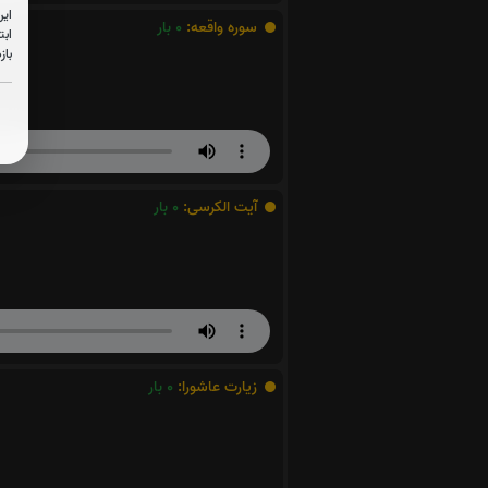
این
سوره واقعه:
0
بار
ابت
باز
آیت الکرسی:
0
بار
زیارت عاشورا:
0
بار