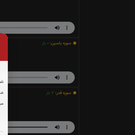
سوره یاسین:
0
بار
نام
سوره قدر:
7
بار
شما
مبل