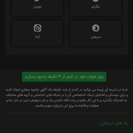
تلگرام
توئیتر
سروش
ایتا
برای اموات خود در کمتر از 3 دقیقه یادبود بسازید
شما در نشریه آی پُرسِه می توانید در کمتر از چند دقیقه یک آگهی یادبود مجازی ایجاد کنید
و برای دوستان و آشنایان لینک اختصاصی آن را در شبکه های اجتماعی و گروه های مختلف
به اشتراک بگذارید و با این کار علاوه بر زنده نگاه داشتن یاد و نام متوفیان عزیز در نثار دعا و
صلوات و فاتحه به روح این عزیزان سهیم باشید.
راه های ارتباطی :