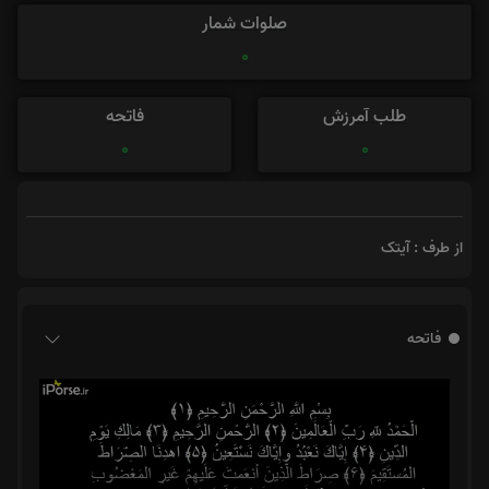
صلوات شمار
0
طلب آمرزش
فاتحه
0
0
از طرف : آیتک
فاتحه