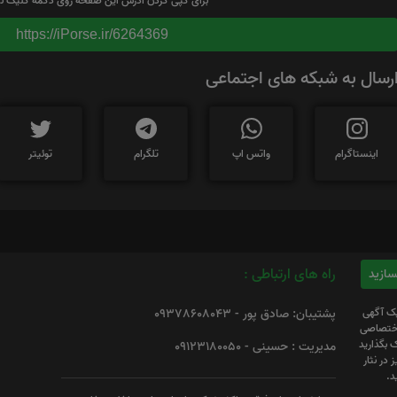
برای کپی کردن آدرس این صفحه روی دکمه کلیک نم
https://iPorse.ir/6264369
رسال به شبکه های اجتماعی
اینستاگرام
واتس اپ
تلگرام
توئیتر
راه های ارتباطی :
یک آگهی
پشتیبان: صادق پور - 09378608043
 اختصاصی
 بگذارید
مدیریت : حسینی - 09123180050
 در نثار
د.