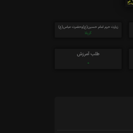
زیارت حرم امام حسین(ع)وحضرت عباس(ع)
کربلا
طلب آمرزش
0