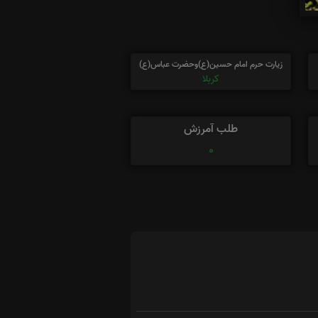
زیارت حرم امام حسین(ع)وحضرت عباس(ع)
کربلا
طلب آمرزش
0