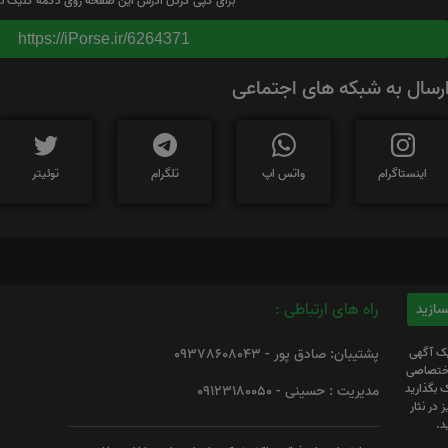
برای کپی کردن آدرس این صفحه روی دکمه کلیک نم
https://iPorse.ir/6264371
رسال به شبکه های اجتماعی
اینستاگرام
واتس اپ
تلگرام
توئیتر
راه های ارتباطی :
یک آگهی
پشتیبان: صادق پور - 09378608043
 اختصاصی
 بگذارید
مدیریت : حسینی - 09123180050
 در نثار
د.