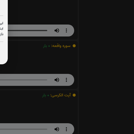
این
ابت
باز
سوره واقعه:
0
بار
آیت الکرسی:
0
بار