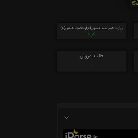
زیارت حرم امام حسین(ع)وحضرت عباس(ع)
کربلا
طلب آمرزش
0