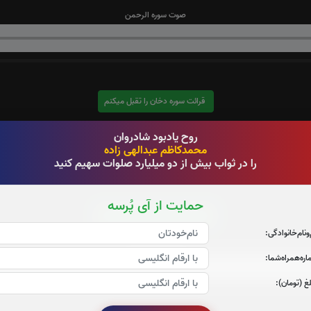
صوت سوره الرحمن
قرائت سوره دخان را تقبل میکنم
صوت سوره دخان
روح یادبود شادروان
محمدکاظم عبدالهی زاده
را در ثواب بیش از دو میلیارد صلوات سهیم کنید
حمایت از آی پُرسه
قرائت سوره یاسین را تقبل میکنم
‌و‌نام‌خانوادگی:
صوت سوره یاسین
ره‌همراه‌شما:
غ (تومان):