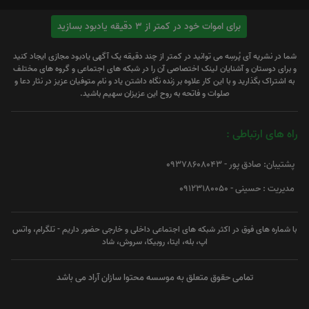
برای اموات خود در کمتر از 3 دقیقه یادبود بسازید
شما در نشریه آی پُرسِه می توانید در کمتر از چند دقیقه یک آگهی یادبود مجازی ایجاد کنید
و برای دوستان و آشنایان لینک اختصاصی آن را در شبکه های اجتماعی و گروه های مختلف
به اشتراک بگذارید و با این کار علاوه بر زنده نگاه داشتن یاد و نام متوفیان عزیز در نثار دعا و
صلوات و فاتحه به روح این عزیزان سهیم باشید.
راه های ارتباطی :
پشتیبان: صادق پور - 09378608043
مدیریت : حسینی - 09123180050
با شماره های فوق در اکثر شبکه های اجتماعی داخلی و خارجی حضور داریم - تلگرام، واتس
اپ، بله، ایتا، روبیکا، سروش، شاد
تمامی حقوق متعلق به موسسه محتوا سازان آراد می باشد