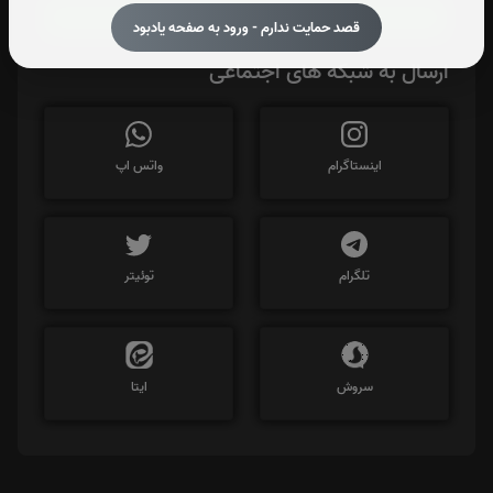
https://iPorse.ir/6270910
قصد حمایت ندارم - ورود به صفحه یادبود
ارسال به شبکه های اجتماعی
اینستاگرام
واتس اپ
تلگرام
توئیتر
سروش
ایتا