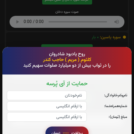
صوت سوره دخان
سوره یاسین:
0
بار
قرائت سوره یاسین را تقبل میکنم
روح یادبود شادروان
کلثوم ( مریم ) حاجب کندر
صوت سوره یاسین
را در ثواب بیش از دو میلیارد صلوات سهیم کنید
حمایت از آی پُرسه
سوره قدر:
0
بار
نام‌و‌نام‌خانوادگی:
قرائت سوره قدر را تقبل میکنم
شماره‌همراه‌شما:
صوت سوره قدر
مبلغ (تومان):
پرداخت
----
تومان