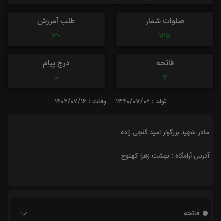
صلوات شمار
طلب آمرزش
30
125
فاتحه
درج پیام
0
4
تولد : 1340/07/02
وفات : 1402/07/16
مادر شهید بزرگوار امید گنجی زاده
آدرس آرامگاه : بهشت زهرا کهنوج
فاتحه