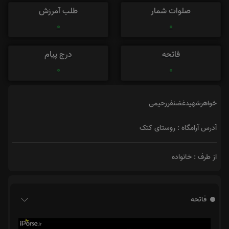
صلوات شمار
طلب آمرزش
0
0
فاتحه
درج پیام
0
0
خواهرشهیدغضنفررحیمی
آدرس آرامگاه : روستای کتک
از طرف : خانواده
فاتحه