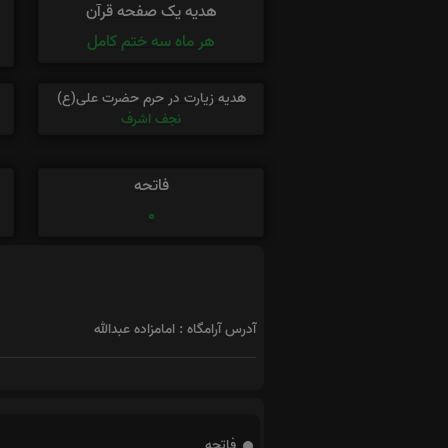
هدیه یک صفحه قرآن
هر ماه سه ختم کامل
هدیه زیارت در حرم حضرت علی(ع)
نجف اشرف
فاتحه
0
آدرس آرامگاه : امامزاده عبدالله
فاتحه