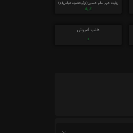
زیارت حرم امام حسین(ع)وحضرت عباس(ع)
کربلا
طلب آمرزش
0