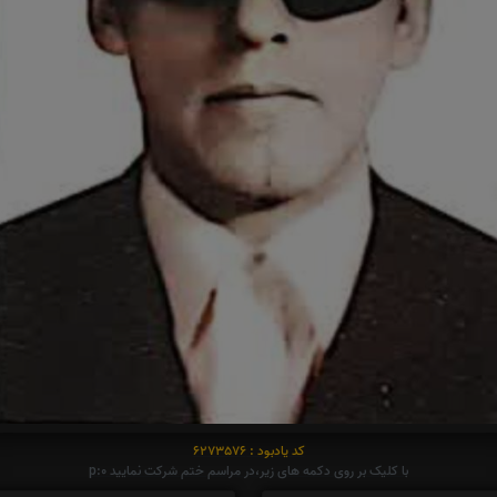
کد یادبود : 6273576
با کلیک بر روی دکمه های زیر،در مراسم ختم شرکت نمایید p:0