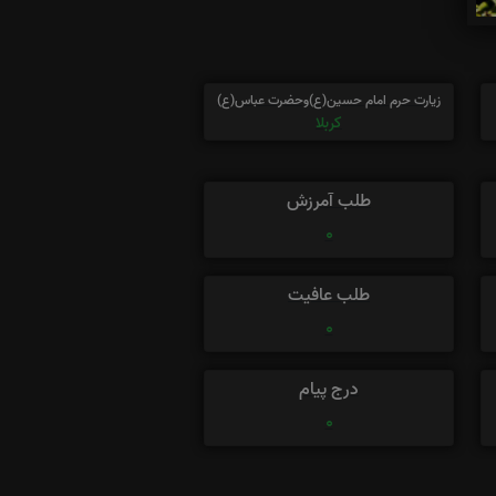
زیارت حرم امام حسین(ع)وحضرت عباس(ع)
کربلا
طلب آمرزش
0
طلب عافیت
0
درج پیام
0