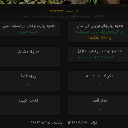
کد یادبود : 6274423
با کلیک بر روی دکمه های زیر،در مراسم ختم شرکت نمایید p:0
هدیه زیارتهای نیابتی کل سال
هدیه زیارت و نماز در مسجد النبی
در کل طول یک سال، هر هفته
مدینه منوره
با 80% تخفیف
هدیه زیارت حرم امام رضا(ع)
صلوات شمار
چهارشنبه،پنجشنبه و جمعه
0
ذکر لا اله الا الله
روزه قضا
0
0
نماز قضا
فاتحه کبیره
0
0
تولد : 1369/02/07
وفات : 1404/05/05