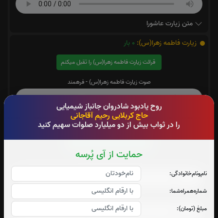
متن زیارت عاشورا
زیارت فاطمه زهرا(س):
0
بار
قرائت زیارت فاطمه زهرا(س) را تقبل میکنم
صوت زیارت فاطمه زهرا(س) - فرهمند
روح یادبود شادروان جانباز شیمیایی
حاج کربلایی رحیم آقاجانی
زیارت اربعین:
0
بار
را در ثواب بیش از دو میلیارد صلوات سهیم کنید
قرائت زیارت اربعین را تقبل میکنم
حمایت از آی پُرسه
صوت زیارت اربعین - فرهمند
نام‌و‌نام‌خانوادگی:
شماره‌همراه‌شما:
صوت زیارت اربعین - مطیعی
مبلغ (تومان):