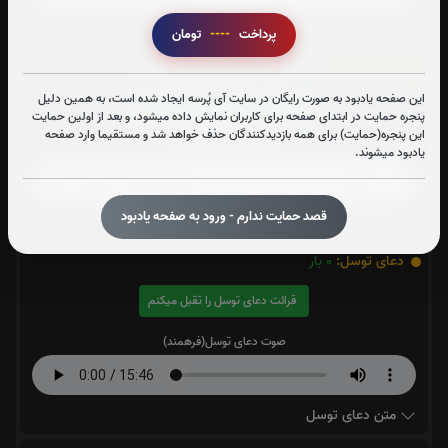
متن زیارت اربعین
پرداخت
----
تومان
حدیث کساء:
0
بار
این صفحه یادبود به صورت رایگان در سایت آی پُرسه ایجاد شده است، به همین دلیل
قرائت حدیث کساء را تقبل میکنم
پنجره حمایت در ابتدای صفحه برای کاربران نمایش داده میشود، و بعد از اولین حمایت
این پنجره(حمایت) برای همه بازدیدکنندگان حذف خواهد شد و مستقیما وارد صفحه
صوت حدیث کساء(فرهمند)
یادبود میشوند.
قصد حمایت ندارم - ورود به صفحه یادبود
متن حدیث کساء
دعای توسل:
0
بار
قرائت دعای توسل را تقبل میکنم
صوت دعای توسل(فرهمند)
متن دعای توسل