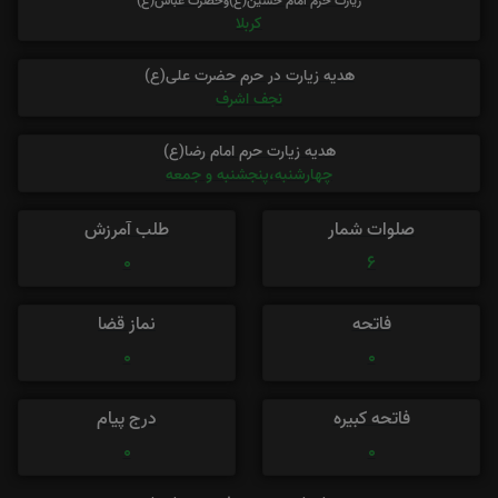
زیارت حرم امام حسین(ع)وحضرت عباس(ع)
کربلا
هدیه زیارت در حرم حضرت علی(ع)
نجف اشرف
هدیه زیارت حرم امام رضا(ع)
چهارشنبه،پنجشنبه و جمعه
صلوات شمار
طلب آمرزش
0
6
فاتحه
نماز قضا
0
0
فاتحه کبیره
درج پیام
0
0