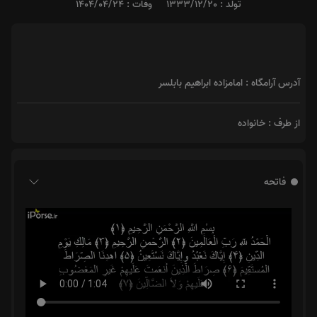
تولد : 1333/12/20
وفات : 1404/04/24
آدرس آرامگاه : امامزاده ابراهیم بابلسر
از طرف : خانواده
فاتحه