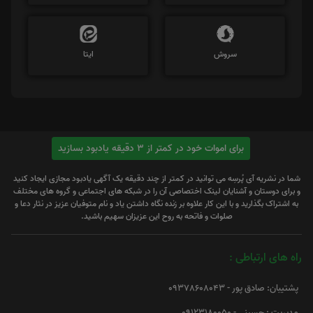
سروش
ایتا
برای اموات خود در کمتر از 3 دقیقه یادبود بسازید
شما در نشریه آی پُرسِه می توانید در کمتر از چند دقیقه یک آگهی یادبود مجازی ایجاد کنید
و برای دوستان و آشنایان لینک اختصاصی آن را در شبکه های اجتماعی و گروه های مختلف
به اشتراک بگذارید و با این کار علاوه بر زنده نگاه داشتن یاد و نام متوفیان عزیز در نثار دعا و
صلوات و فاتحه به روح این عزیزان سهیم باشید.
راه های ارتباطی :
پشتیبان: صادق پور - 09378608043
مدیریت : حسینی - 09123180050