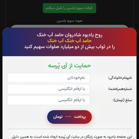
قرائت سوره یاسین را تقبل میکنم
صوت سوره یاسین
روح یادبود شادروان حامد آب خنک
حامد آب خنک آب خنک
را در ثواب بیش از دو میلیارد صلوات سهیم کنید
سوره قدر:
1
بار
قرائت سوره قدر را تقبل میکنم
حمایت از آی پُرسه
صوت سوره قدر
نام‌و‌نام‌خانوادگی:
شماره‌همراه‌شما:
سوره واقعه:
0
بار
مبلغ (تومان):
قرائت سوره واقعه را تقبل میکنم
پرداخت
----
تومان
صوت سوره واقعه
این صفحه یادبود به صورت رایگان در سایت آی پُرسه ایجاد شده است، به همین دلیل