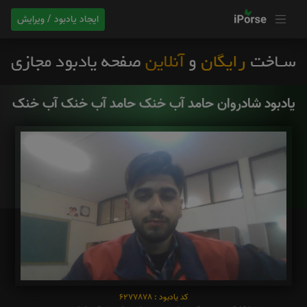
ایجاد یادبود / ویرایش
یادبود شادروان حامد آب خنک حامد آب خنک آب خنک
کد یادبود : 6277878