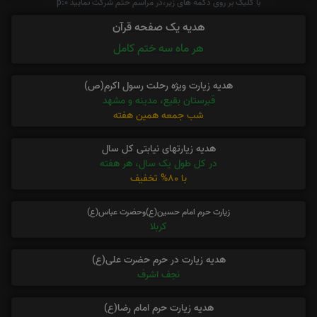
با کلیک بر روی دکمه های زیر،در مراسم ختم شرکت نمایید p:0
هدیه یک صفحه قرآن
هر ماه سه ختم کامل
هدیه زیارت ویژه رحلت رسول اکرم(ص)
قبرستان بقیع، مدینه و مشهد
شب جمعه همین هفته
هدیه زیارتهای نیابتی کل سال
در کل طول یک سال، هر هفته
با 80% تخفیف
زیارت حرم امام حسین(ع)وحضرت عباس(ع)
کربلا
هدیه زیارت در حرم حضرت علی(ع)
نجف اشرف
هدیه زیارت حرم امام رضا(ع)