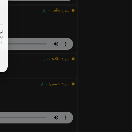
سوره واقعه:
0
بار
این
ابت
باز
سوره ملک:
0
بار
سوره شمس:
0
بار