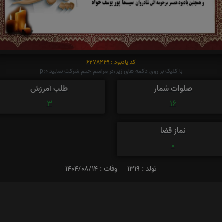
کد یادبود : 6278249
با کلیک بر روی دکمه های زیر،در مراسم ختم شرکت نمایید p:0
صلوات شمار
طلب آمرزش
3
16
نماز قضا
0
تولد : 1319
وفات : 1404/08/14