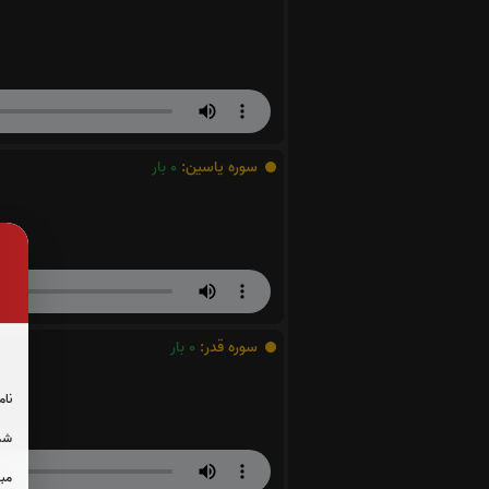
سوره یاسین:
0
بار
سوره قدر:
0
بار
نام
شما
مبل