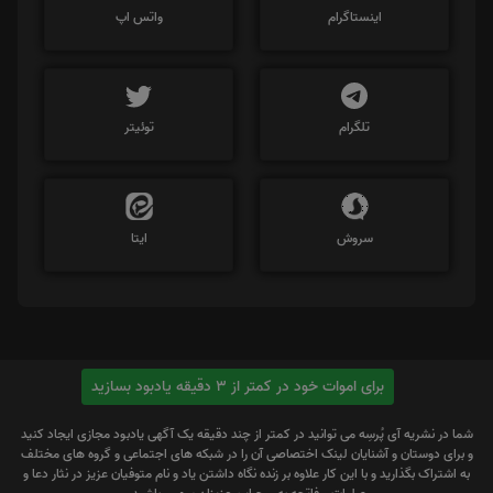
اینستاگرام
واتس اپ
تلگرام
توئیتر
سروش
ایتا
برای اموات خود در کمتر از 3 دقیقه یادبود بسازید
شما در نشریه آی پُرسِه می توانید در کمتر از چند دقیقه یک آگهی یادبود مجازی ایجاد کنید
و برای دوستان و آشنایان لینک اختصاصی آن را در شبکه های اجتماعی و گروه های مختلف
به اشتراک بگذارید و با این کار علاوه بر زنده نگاه داشتن یاد و نام متوفیان عزیز در نثار دعا و