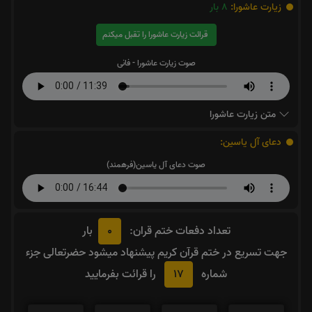
زیارت عاشورا:
8
بار
قرائت زیارت عاشورا را تقبل میکنم
صوت زیارت عاشورا - فانی
متن زیارت عاشورا
دعای آل یاسین:
صوت دعای آل یاسین(فرهمند)
0
تعداد دفعات ختم قران:
بار
جهت تسریع در ختم قرآن کریم پیشنهاد میشود حضرتعالی جزء
17
شماره
را قرائت بفرمایید