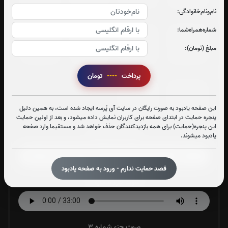
نام‌و‌نام‌خانوادگی:
شماره‌همراه‌شما:
جزء 25
جزء 26
جزء 27
جزء 28
مبلغ (تومان):
0
بار
0
بار
2
بار
1
بار
پرداخت
----
تومان
جزء 29
جزء 30
این صفحه یادبود به صورت رایگان در سایت آی پُرسه ایجاد شده است، به همین دلیل
7
بار
3
بار
پنجره حمایت در ابتدای صفحه برای کاربران نمایش داده میشود، و بعد از اولین حمایت
این پنجره(حمایت) برای همه بازدیدکنندگان حذف خواهد شد و مستقیما وارد صفحه
یادبود میشوند.
صوت جزء شماره 1
قصد حمایت ندارم - ورود به صفحه یادبود
صوت جزء شماره 2
صوت جزء شماره 3