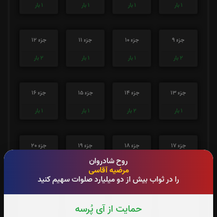
1
بار
1
بار
1
بار
1
بار
جزء 9
جزء 10
جزء 11
جزء 12
2
بار
1
بار
1
بار
2
بار
جزء 13
جزء 14
جزء 15
جزء 16
1
بار
2
بار
1
بار
1
بار
جزء 17
جزء 18
جزء 19
جزء 20
روح شادروان
1
بار
2
بار
1
بار
1
بار
مرضیه آقاسی
را در ثواب بیش از دو میلیارد صلوات سهیم کنید
جزء 21
جزء 22
جزء 23
جزء 24
حمایت از آی پُرسه
1
بار
1
بار
0
بار
0
بار