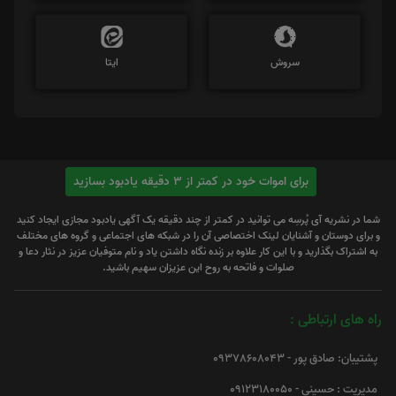
سروش
ایتا
برای اموات خود در کمتر از 3 دقیقه یادبود بسازید
شما در نشریه آی پُرسِه می توانید در کمتر از چند دقیقه یک آگهی یادبود مجازی ایجاد کنید
و برای دوستان و آشنایان لینک اختصاصی آن را در شبکه های اجتماعی و گروه های مختلف
به اشتراک بگذارید و با این کار علاوه بر زنده نگاه داشتن یاد و نام متوفیان عزیز در نثار دعا و
صلوات و فاتحه به روح این عزیزان سهیم باشید.
راه های ارتباطی :
پشتیبان: صادق پور - 09378608043
مدیریت : حسینی - 09123180050