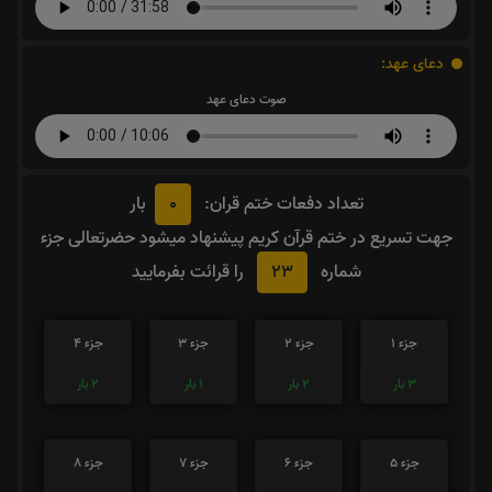
دعای عهد:
صوت دعای عهد
0
تعداد دفعات ختم قران:
بار
جهت تسریع در ختم قرآن کریم پیشنهاد میشود حضرتعالی جزء
23
شماره
را قرائت بفرمایید
جزء 1
جزء 2
جزء 3
جزء 4
3
بار
2
بار
1
بار
2
بار
جزء 5
جزء 6
جزء 7
جزء 8