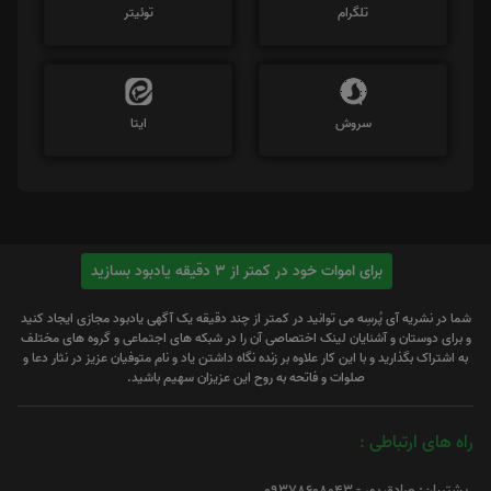
تلگرام
توئیتر
سروش
ایتا
برای اموات خود در کمتر از 3 دقیقه یادبود بسازید
شما در نشریه آی پُرسِه می توانید در کمتر از چند دقیقه یک آگهی یادبود مجازی ایجاد کنید
و برای دوستان و آشنایان لینک اختصاصی آن را در شبکه های اجتماعی و گروه های مختلف
به اشتراک بگذارید و با این کار علاوه بر زنده نگاه داشتن یاد و نام متوفیان عزیز در نثار دعا و
صلوات و فاتحه به روح این عزیزان سهیم باشید.
راه های ارتباطی :
پشتیبان: صادق پور - 09378608043