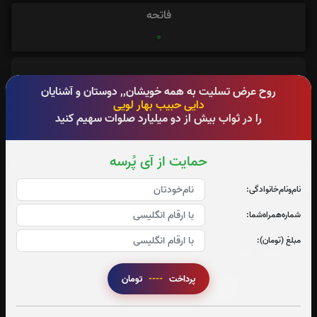
فاتحه
0
روح عرض تسلیت به همه خویشان,, دوستان و آشنایان
دایی حبیب بهار لویی
آدرس آرامگاه : نجف آباد
را در ثواب بیش از دو میلیارد صلوات سهیم کنید
حمایت از آی پُرسه
نام‌و‌نام‌خانوادگی:
شماره‌همراه‌شما:
تعداد بازدید : 467
مبلغ (تومان):
اشتراک گذاری
پرداخت
----
تومان