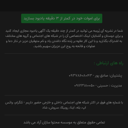
برای اموات خود در کمتر از 3 دقیقه یادبود بسازید
شما در نشریه آی پُرسِه می توانید در کمتر از چند دقیقه یک آگهی یادبود مجازی ایجاد کنید
و برای دوستان و آشنایان لینک اختصاصی آن را در شبکه های اجتماعی و گروه های مختلف
به اشتراک بگذارید و با این کار علاوه بر زنده نگاه داشتن یاد و نام متوفیان عزیز در نثار دعا و
صلوات و فاتحه به روح این عزیزان سهیم باشید.
راه های ارتباطی :
پشتیبان: صادق پور - 09378608043
مدیریت : حسینی - 09123180050
با شماره های فوق در اکثر شبکه های اجتماعی داخلی و خارجی حضور داریم - تلگرام، واتس
اپ، بله، ایتا، روبیکا، سروش، شاد
تمامی حقوق متعلق به موسسه محتوا سازان آراد می باشد