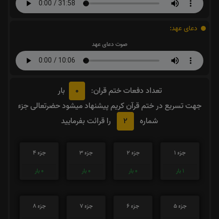
دعای عهد:
صوت دعای عهد
0
تعداد دفعات ختم قران:
بار
جهت تسریع در ختم قرآن کریم پیشنهاد میشود حضرتعالی جزء
2
شماره
را قرائت بفرمایید
جزء 1
جزء 2
جزء 3
جزء 4
1
بار
0
بار
0
بار
0
بار
جزء 5
جزء 6
جزء 7
جزء 8