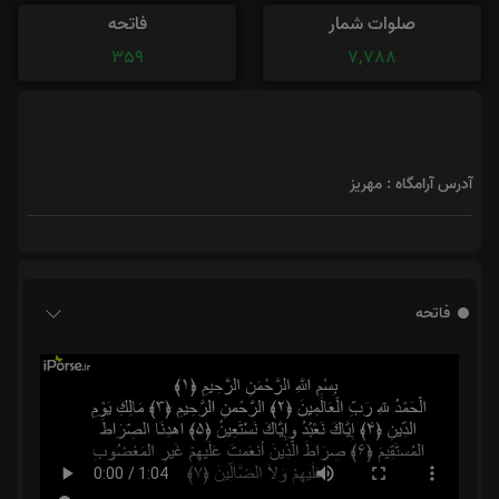
صلوات شمار
فاتحه
359
7,788
آدرس آرامگاه : مهریز
فاتحه