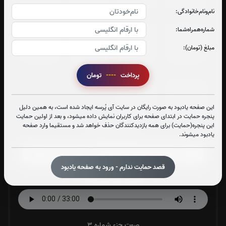
نام‌و‌نام‌خانوادگی:
شماره‌همراه‌شما:
جزء 25
جزء 26
جزء 27
جزء 28
مبلغ (تومان):
0
بار
0
بار
0
بار
0
بار
پرداخت
----
تومان
جزء 29
جزء 30
این صفحه یادبود به صورت رایگان در سایت آی پُرسه ایجاد شده است، به همین دلیل
0
بار
0
بار
پنجره حمایت در ابتدای صفحه برای کاربران نمایش داده میشود، و بعد از اولین حمایت
این پنجره(حمایت) برای همه بازدیدکنندگان حذف خواهد شد و مستقیما وارد صفحه
یادبود میشوند.
صوت جزء شماره 1
قصد حمایت ندارم - ورود به صفحه یادبود
صوت جزء شماره 2
صوت جزء شماره 3