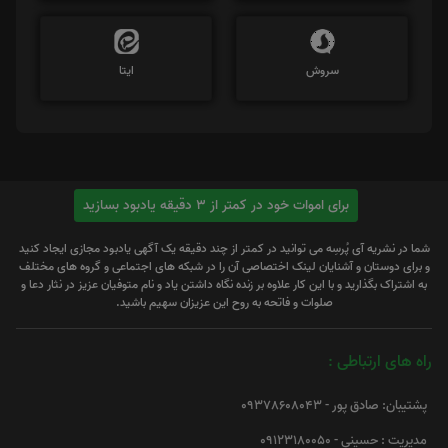
سروش
ایتا
برای اموات خود در کمتر از 3 دقیقه یادبود بسازید
شما در نشریه آی پُرسِه می توانید در کمتر از چند دقیقه یک آگهی یادبود مجازی ایجاد کنید
و برای دوستان و آشنایان لینک اختصاصی آن را در شبکه های اجتماعی و گروه های مختلف
به اشتراک بگذارید و با این کار علاوه بر زنده نگاه داشتن یاد و نام متوفیان عزیز در نثار دعا و
صلوات و فاتحه به روح این عزیزان سهیم باشید.
راه های ارتباطی :
پشتیبان: صادق پور - 09378608043
مدیریت : حسینی - 09123180050