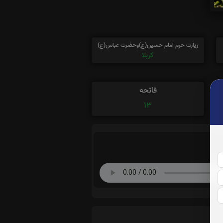
زیارت حرم امام حسین(ع)وحضرت عباس(ع)
کربلا
فاتحه
13