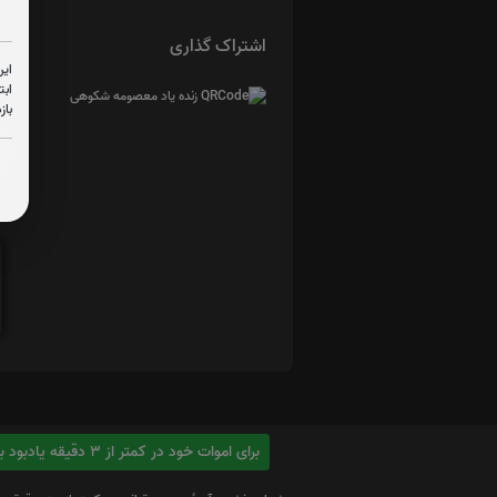
اشتراک گذاری
این
ابت
باز
ا
برای اموات خود در کمتر از 3 دقیقه یادبود بسازید