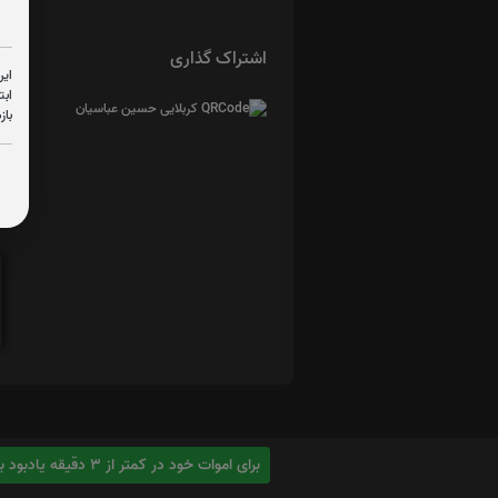
اشتراک گذاری
این
ابت
باز
ا
برای اموات خود در کمتر از 3 دقیقه یادبود بسازید