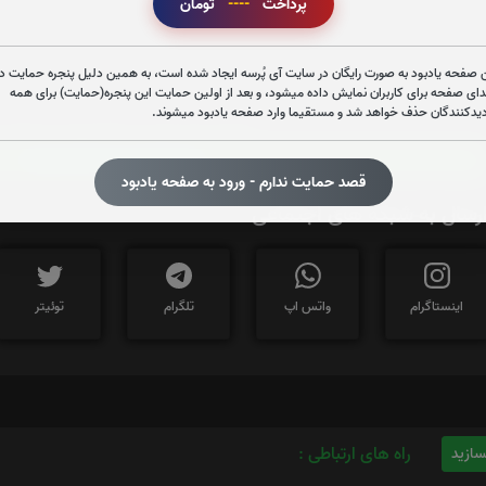
پرداخت
----
تومان
تعداد بازدید : 315
 صفحه یادبود به صورت رایگان در سایت آی پُرسه ایجاد شده است، به همین دلیل پنجره حمایت در
دای صفحه برای کاربران نمایش داده میشود، و بعد از اولین حمایت این پنجره(حمایت) برای همه
دیدکنندگان حذف خواهد شد و مستقیما وارد صفحه یادبود میشوند.
برای کپی کردن آدرس این صفحه روی دکمه کلیک نم
https://iPorse.ir/76513
قصد حمایت ندارم - ورود به صفحه یادبود
رسال به شبکه های اجتماعی
اینستاگرام
واتس اپ
تلگرام
توئیتر
راه های ارتباطی :