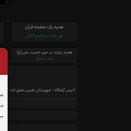
هدیه یک صفحه قرآن
هر ماه سه ختم کامل
هدیه زیارت در حرم حضرت علی(ع)
نجف اشرف
آدرس آرامگاه : شهرستان طبس.عشق اباد .روستای
نام
شما
مبل