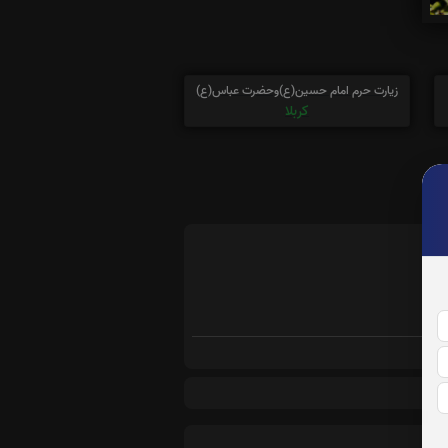
زیارت حرم امام حسین(ع)وحضرت عباس(ع)
کربلا