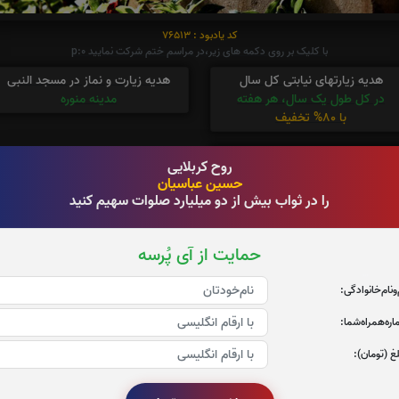
کد یادبود : 76513
با کلیک بر روی دکمه های زیر،در مراسم ختم شرکت نمایید p:0
هدیه زیارتهای نیابتی کل سال
هدیه زیارت و نماز در مسجد النبی
در کل طول یک سال، هر هفته
مدینه منوره
با 80% تخفیف
هدیه زیارت حرم امام رضا(ع)
روح کربلایی
چهارشنبه،پنجشنبه و جمعه
حسین عباسیان
را در ثواب بیش از دو میلیارد صلوات سهیم کنید
حمایت از آی پُرسه
 کامرانیه
‌و‌نام‌خانوادگی:
ره‌همراه‌شما:
غ (تومان):