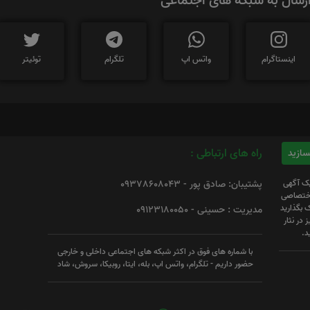
رسال به شبکه های اجتماعی
اینستاگرام
واتس اپ
تلگرام
توئیتر
راه های ارتباطی :
یک آگهی
پشتیبان: صادق پور - 09378608043
 اختصاصی
 بگذارید
مدیریت : حسینی - 09123180050
 در نثار
د.
با شماره های فوق در اکثر شبکه های اجتماعی داخلی و خارجی
حضور داریم - تلگرام، واتس اپ، بله، ایتا، روبیکا، سروش، شاد