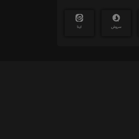
سروش
ایتا