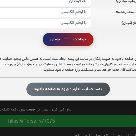
‌و‌نام‌خانوادگی:
صوت سوره الرحمن
ره‌همراه‌شما:
غ (تومان):
صوت سوره قدر
پرداخت
----
تومان
 صفحه یادبود به صورت رایگان در سایت آی پُرسه ایجاد شده است، به همین دلیل پنجره حمایت در
دای صفحه برای کاربران نمایش داده میشود، و بعد از اولین حمایت این پنجره(حمایت) برای همه
دیدکنندگان حذف خواهد شد و مستقیما وارد صفحه یادبود میشوند.
تعداد بازدید : 433
قصد حمایت ندارم - ورود به صفحه یادبود
برای کپی کردن آدرس این صفحه روی دکمه کلیک نم
https://iPorse.ir/77075