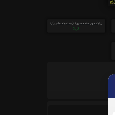
زیارت حرم امام حسین(ع)وحضرت عباس(ع)
کربلا