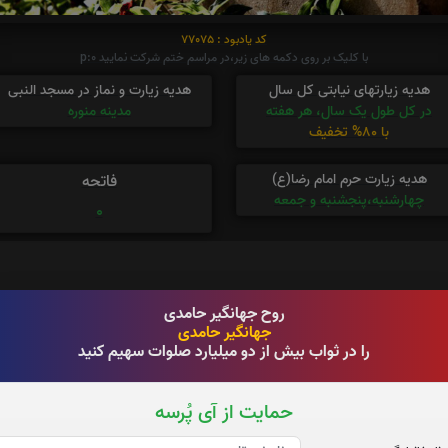
کد یادبود : 77075
با کلیک بر روی دکمه های زیر،در مراسم ختم شرکت نمایید p:0
هدیه زیارتهای نیابتی کل سال
هدیه زیارت و نماز در مسجد النبی
در کل طول یک سال، هر هفته
مدینه منوره
با 80% تخفیف
هدیه زیارت حرم امام رضا(ع)
فاتحه
چهارشنبه،پنجشنبه و جمعه
0
روح جهانگیر حامدی
جهانگیر حامدی
را در ثواب بیش از دو میلیارد صلوات سهیم کنید
حمایت از آی پُرسه