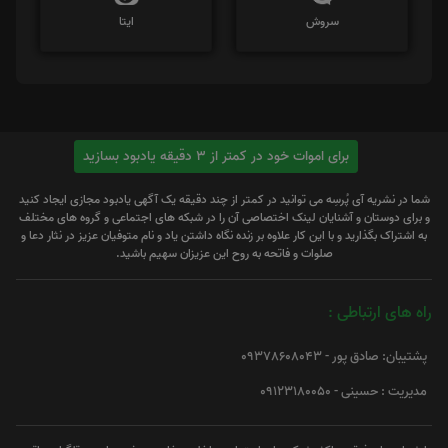
سروش
ایتا
برای اموات خود در کمتر از 3 دقیقه یادبود بسازید
شما در نشریه آی پُرسِه می توانید در کمتر از چند دقیقه یک آگهی یادبود مجازی ایجاد کنید
و برای دوستان و آشنایان لینک اختصاصی آن را در شبکه های اجتماعی و گروه های مختلف
به اشتراک بگذارید و با این کار علاوه بر زنده نگاه داشتن یاد و نام متوفیان عزیز در نثار دعا و
صلوات و فاتحه به روح این عزیزان سهیم باشید.
راه های ارتباطی :
پشتیبان: صادق پور - 09378608043
مدیریت : حسینی - 09123180050