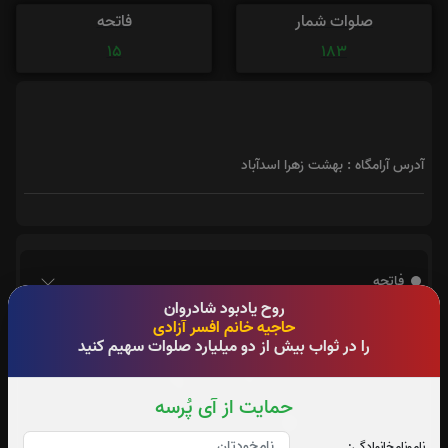
صلوات شمار
فاتحه
15
183
آدرس آرامگاه : بهشت زهرا اسدآباد
فاتحه
روح یادبود شادروان
حاجیه خانم افسر آزادی
را در ثواب بیش از دو میلیارد صلوات سهیم کنید
حمایت از آی پُرسه
نام‌و‌نام‌خانوادگی: