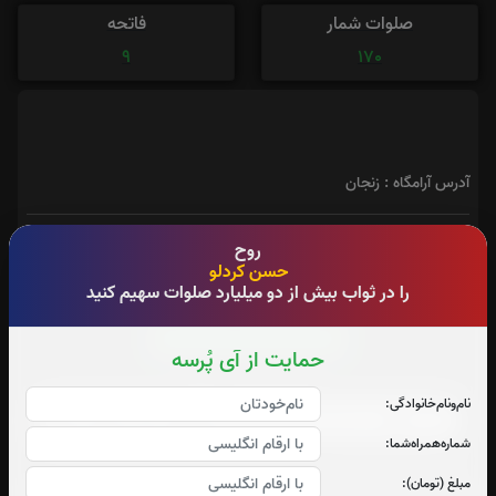
صلوات شمار
فاتحه
9
170
آدرس آرامگاه : زنجان
روح
حسن کردلو
را در ثواب بیش از دو میلیارد صلوات سهیم کنید
زیارت اربعین:
4
بار
قرائت زیارت اربعین را تقبل میکنم
حمایت از آی پُرسه
صوت زیارت اربعین - فرهمند
نام‌و‌نام‌خانوادگی:
شماره‌همراه‌شما:
متن زیارت اربعین
مبلغ (تومان):