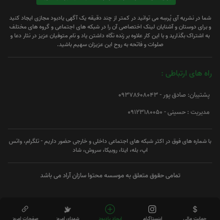
شما در نشریه آی پُرسِه می توانید در کمتر از چند دقیقه یک آگهی یادبود مجازی ایجاد کنید
و برای دوستان و آشنایان لینک اختصاصی آن را در شبکه های اجتماعی و گروه های مختلف
به اشتراک بگذارید و با این کار علاوه بر زنده نگاه داشتن یاد و نام متوفیان عزیز در نثار دعا و
صلوات و فاتحه به روح این عزیزان سهیم باشید.
راه های ارتباطی :
پشتیبان: صادق پور - 09378608043
مدیریت : حسینی - 09123180050
با شماره های فوق در اکثر شبکه های اجتماعی داخلی و خارجی حضور داریم - تلگرام، واتس
اپ، بله، ایتا، روبیکا، سروش، شاد
تمامی حقوق متعلق به موسسه محتوا سازان آراد می باشد
حمایت مالی
اینستاگرام
ایجاد یادبود
شهدای امروز
صفحات امروز