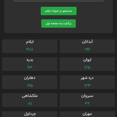
جستجو در اموات ایلام
برگشت به صفحه اول
آبدانان
ایلام
978
196
ایوان
بدره
93
125
دره شهر
دهلران
195
123
سیروان
ملکشاهی
81
32
مهران
چرداول