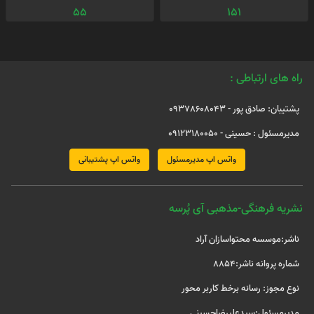
55
151
راه های ارتباطی :
پشتیبان: صادق پور - 09378608043
مدیرمسئول : حسینی - 09123180050
واتس اپ مدیرمسئول
واتس اپ پشتیبانی
نشریه فرهنگی-مذهبی آی پُرسه
ناشر:موسسه محتواسازان آراد
شماره پروانه ناشر:8854
نوع مجوز: رسانه برخط کاربر محور
مدیرمسئول:سیدعلیرضاحسینی