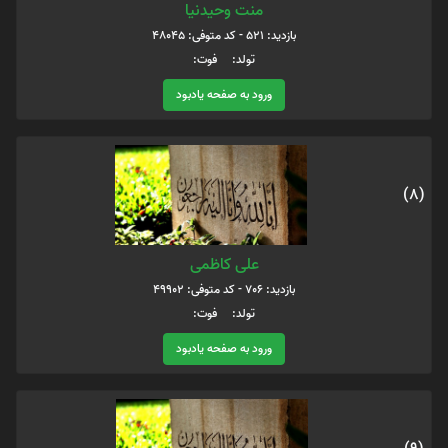
منت وحیدنیا
بازدید: 521 - کد متوفی: 48045
تولد: فوت:
ورود به صفحه یادبود
(8)
علی کاظمی
بازدید: 706 - کد متوفی: 49902
تولد: فوت:
ورود به صفحه یادبود