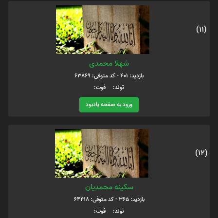
(11)
شهلا محمدی
بازدید: 401 - کد متوفی: 63869
تولد: فوت:
ورود به صفحه یادبود
(12)
سکینه محمدیان
بازدید: 365 - کد متوفی: 64418
تولد: فوت: