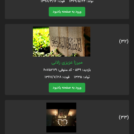
تولد: 1369/5/24 فوت: 1398/3/16
ورود به صفحه یادبود
(32)
میرزا عزیزی زلانی
بازدید: 549 - کد متوفی: 6075279
تولد: 1335 فوت: 1367/7/28
ورود به صفحه یادبود
(33)