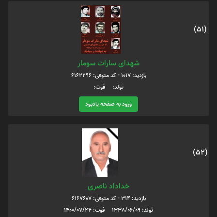
(51)
شهدای سارات سومار
بازدید: 1017 - کد متوفی: 6162296
تولد: فوت:
ورود به صفحه یادبود
(52)
خداداد ناصری
بازدید: 314 - کد متوفی: 6167607
تولد: 1338/06/09 فوت: 1400/07/24