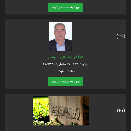
ورود به صفحه یادبود
(39)
صفدر یوسفی سومار
بازدید: 426 - کد متوفی: 6109386
تولد: فوت:
ورود به صفحه یادبود
(40)