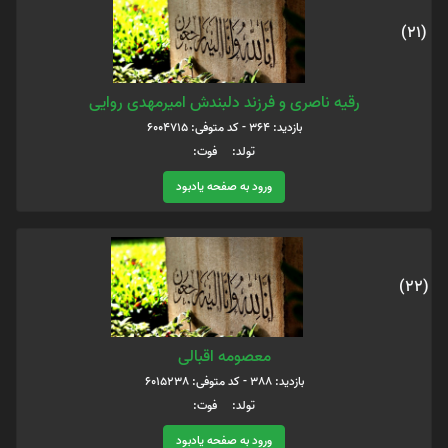
(21)
رقیه ناصری و فرزند دلبندش امیرمهدی روایی
بازدید: 364 - کد متوفی: 6004715
تولد: فوت:
ورود به صفحه یادبود
(22)
معصومه اقبالی
بازدید: 388 - کد متوفی: 6015238
تولد: فوت:
ورود به صفحه یادبود