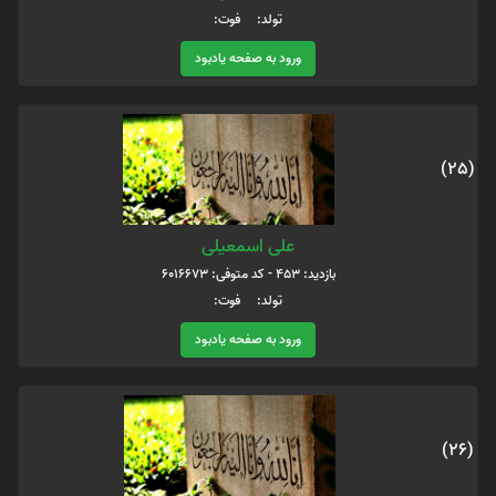
تولد: فوت:
ورود به صفحه یادبود
(25)
علی اسمعیلی
بازدید: 453 - کد متوفی: 6016673
تولد: فوت:
ورود به صفحه یادبود
(26)