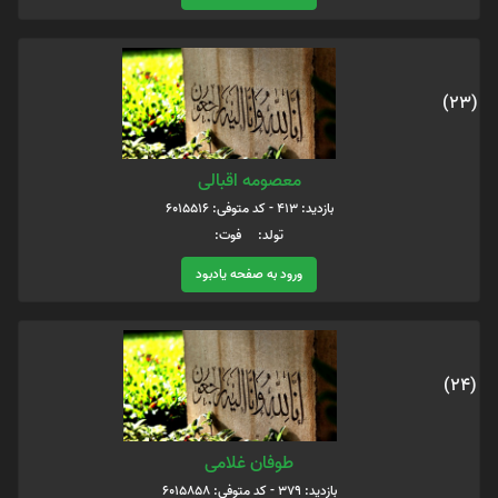
(23)
معصومه اقبالی
بازدید: 413 - کد متوفی: 6015516
تولد: فوت:
ورود به صفحه یادبود
(24)
طوفان غلامی
بازدید: 379 - کد متوفی: 6015858