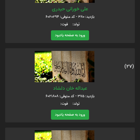
علی خورانی حیدری
بازدید: 380 - کد متوفی: 6020294
تولد: فوت:
ورود به صفحه یادبود
(27)
عبداله خان دلشاد
بازدید: 375 - کد متوفی: 6021808
تولد: فوت:
ورود به صفحه یادبود