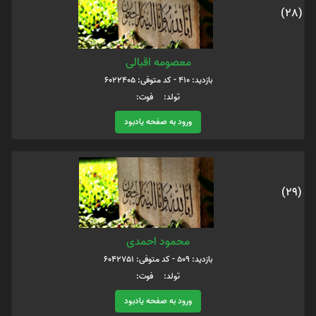
(28)
معصومه اقبالی
بازدید: 410 - کد متوفی: 6022405
تولد: فوت:
ورود به صفحه یادبود
(29)
محمود احمدی
بازدید: 509 - کد متوفی: 6042751
تولد: فوت:
ورود به صفحه یادبود