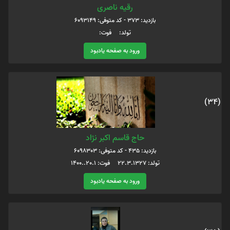
رقیه ناصری
بازدید: 373 - کد متوفی: 6093149
تولد: فوت:
ورود به صفحه یادبود
(34)
حاج قاسم اکبر نژاد
بازدید: 435 - کد متوفی: 6098303
تولد: 22.3.1327 فوت: 20.1..1400
ورود به صفحه یادبود