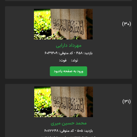
(30)
مهرداد دارابی
بازدید: 458 - کد متوفی: 6049409
تولد: فوت:
ورود به صفحه یادبود
(31)
محمد حسین میری
بازدید: 505 - کد متوفی: 6072248