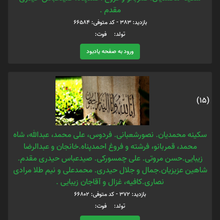
مقدم .
بازدید: 383 - کد متوفی: 66584
تولد: فوت:
ورود به صفحه یادبود
(15)
سکینه محمدیان. نصورشعبانی. فردوس، علی محمد، عبدالله، شاه
محمد، قمربانو، فرشته و فروغ احمدپناه.خانجان و عبدالرضا
زیبایی.حسن مروتی. علی چمسورکی. صیدعباس حیدری مقدم.
شاهین عزیزیان.جمال و جلال حیدری. محمدعلی و نیم طلا مرادی
نصاری.کافیه، غزال و آقاجان زیبایی .
بازدید: 372 - کد متوفی: 66802
تولد: فوت: