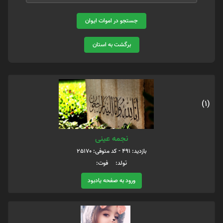
جستجو در اموات ایوان
برگشت به استان
(1)
نجمه عینی
بازدید: 491 - کد متوفی: 25170
تولد: فوت:
ورود به صفحه یادبود