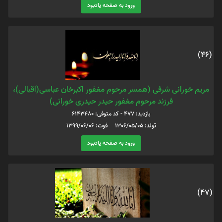
ورود به صفحه یادبود
(46)
مریم خورانی شرفی (همسر مرحوم مغفور اکبرخان عباسی(اقبالی)،
فرزند مرحوم مغفور حیدر حیدری خورانی)
بازدید: 477 - کد متوفی: 6143480
تولد: 1306/05/05 فوت: 1399/06/06
ورود به صفحه یادبود
(47)