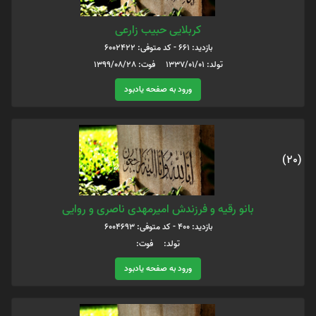
کربلایی حبیب زارعی
بازدید: 661 - کد متوفی: 6002422
تولد: 1337/01/01 فوت: 1399/08/28
ورود به صفحه یادبود
(20)
بانو رقیه و فرزندش امیرمهدی ناصری و روایی
بازدید: 400 - کد متوفی: 6004693
تولد: فوت:
ورود به صفحه یادبود