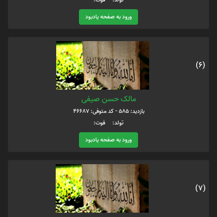
ورود به صفحه یادبود
(6)
مالک حسن صیفی
بازدید: 585 - کد متوفی: 46687
تولد: فوت:
ورود به صفحه یادبود
(7)