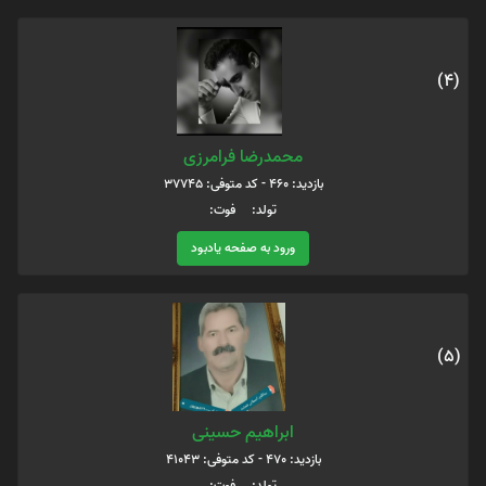
(4)
محمدرضا فرامرزی
بازدید: 460 - کد متوفی: 37745
تولد: فوت:
ورود به صفحه یادبود
(5)
ابراهیم حسینی
بازدید: 470 - کد متوفی: 41043
تولد: فوت: