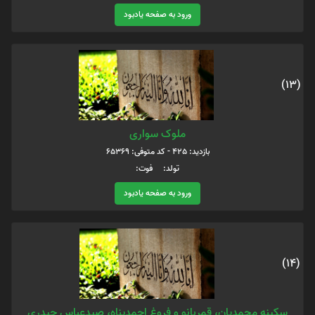
ورود به صفحه یادبود
(13)
ملوک سواری
بازدید: 425 - کد متوفی: 65369
تولد: فوت:
ورود به صفحه یادبود
(14)
سکینه محمدیان، قمربانو و فروغ احمدپناه، صیدعباس حیدری