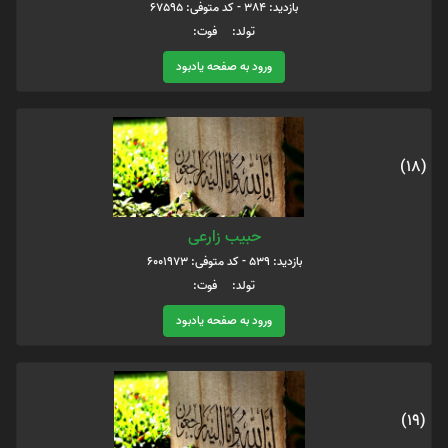
بازدید: 384 - کد متوفی: 67595
تولد: فوت:
ورود به صفحه یادبود
(18)
حبیب زارعی
بازدید: 539 - کد متوفی: 6001973
تولد: فوت:
ورود به صفحه یادبود
(19)