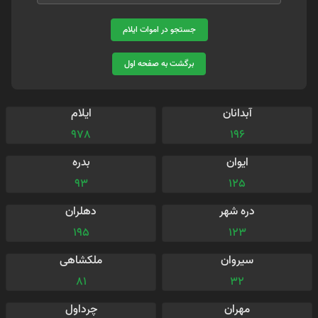
جستجو در اموات ایلام
برگشت به صفحه اول
آبدانان
ایلام
978
196
ایوان
بدره
93
125
دره شهر
دهلران
195
123
سیروان
ملکشاهی
81
32
مهران
چرداول