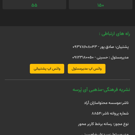
55
150
راه های ارتباطی :
پشتیبان: صادق پور - 09378608043
مدیرمسئول : حسینی - 09123180050
واتس اپ مدیرمسئول
واتس اپ پشتیبانی
نشریه فرهنگی-مذهبی آی پُرسه
ناشر:موسسه محتواسازان آراد
شماره پروانه ناشر:8854
نوع مجوز: رسانه برخط کاربر محور
مدیرمسئول:سیدعلیرضاحسینی