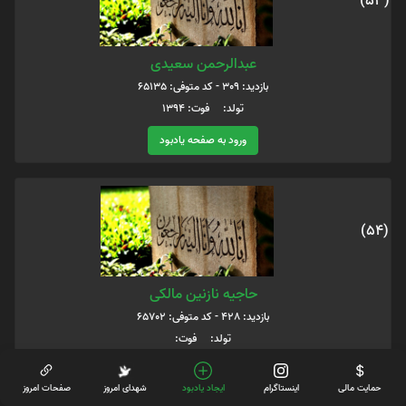
(53)
عبدالرحمن سعیدی
بازدید: 309 - کد متوفی: 65135
تولد: فوت: 1394
ورود به صفحه یادبود
(54)
حاجیه نازنین مالکی
بازدید: 428 - کد متوفی: 65702
تولد: فوت:
ورود به صفحه یادبود
حمایت مالی
اینستاگرام
ایجاد یادبود
شهدای امروز
صفحات امروز