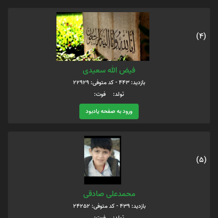
(4)
فیض الله سعیدی
بازدید: 443 - کد متوفی: 22929
تولد: فوت:
ورود به صفحه یادبود
(5)
محمدعلی صادقی
بازدید: 439 - کد متوفی: 24252
تولد: فوت: