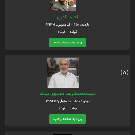
احمد نادری
بازدید: 450 - کد متوفی: 29301
تولد: فوت:
ورود به صفحه یادبود
(17)
سیدمحمدشریف موسوی بیدله
بازدید: 590 - کد متوفی: 29545
تولد: فوت:
ورود به صفحه یادبود