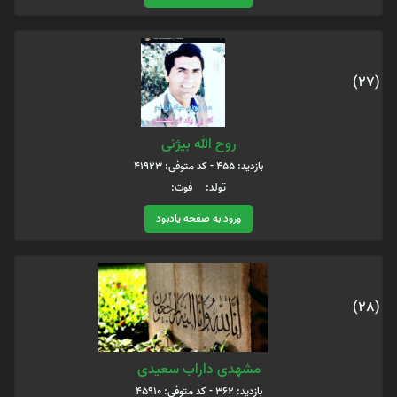
(27)
روح الله بیژنی
بازدید: 455 - کد متوفی: 41923
تولد: فوت:
ورود به صفحه یادبود
(28)
مشهدی داراب سعیدی
بازدید: 362 - کد متوفی: 45910