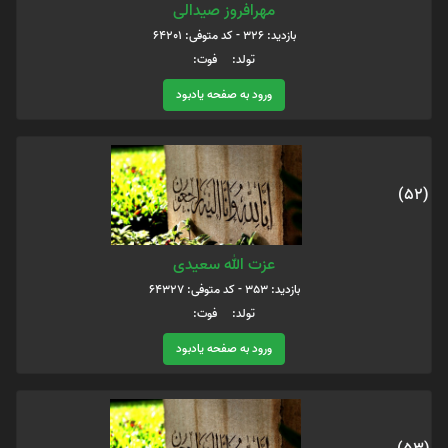
مهرافروز صیدالی
بازدید: 326 - کد متوفی: 64201
تولد: فوت:
ورود به صفحه یادبود
(52)
عزت الله سعیدی
بازدید: 353 - کد متوفی: 64327
تولد: فوت:
ورود به صفحه یادبود