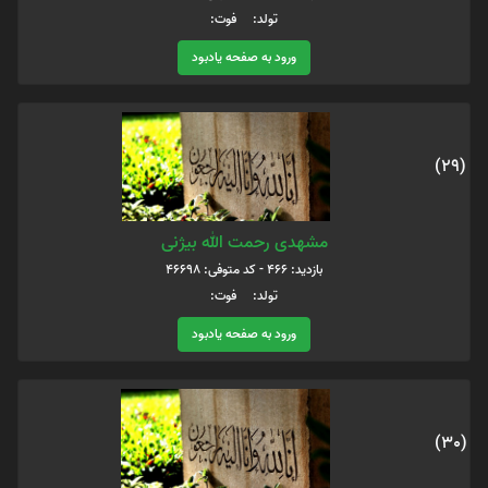
تولد: فوت:
ورود به صفحه یادبود
(29)
مشهدی رحمت الله بیژنی
بازدید: 466 - کد متوفی: 46698
تولد: فوت:
ورود به صفحه یادبود
(30)