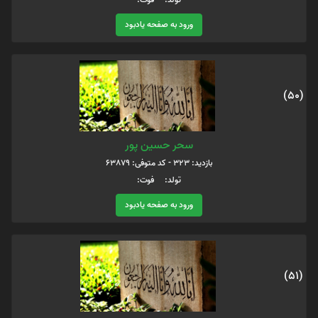
ورود به صفحه یادبود
(50)
سحر حسین پور
بازدید: 323 - کد متوفی: 63879
تولد: فوت:
ورود به صفحه یادبود
(51)