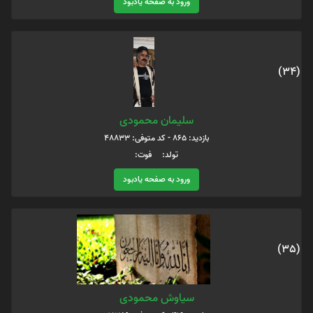
ورود به صفحه یادبود
(34)
سلیمان محمودی
بازدید: 865 - کد متوفی: 48833
تولد: فوت:
ورود به صفحه یادبود
(35)
سیاوش محمودی