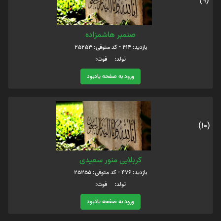
(9)
صنمبر هاشمزاده
بازدید: 414 - کد متوفی: 25253
تولد: فوت:
ورود به صفحه یادبود
(10)
کربلایی منور سعیدی
بازدید: 476 - کد متوفی: 25255
تولد: فوت:
ورود به صفحه یادبود