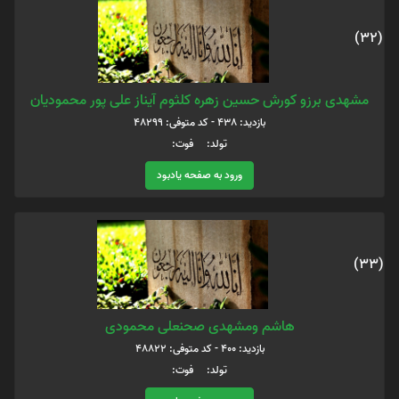
(32)
مشهدی برزو کورش حسین زهره کلثوم آیناز علی پور محمودیان
بازدید: 438 - کد متوفی: 48299
تولد: فوت:
ورود به صفحه یادبود
(33)
هاشم ومشهدی صحنعلی محمودی
بازدید: 400 - کد متوفی: 48822
تولد: فوت: