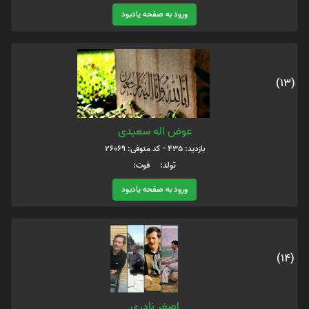
ورود به صفحه یادبود
(13)
عوض اله سعیدی
بازدید: 435 - کد متوفی: 26069
تولد: فوت:
ورود به صفحه یادبود
(14)
اصغر نادری