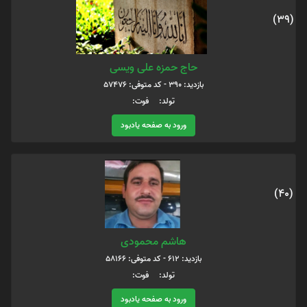
(39)
حاج حمزه علی ویسی
بازدید: 390 - کد متوفی: 57476
تولد: فوت:
ورود به صفحه یادبود
(40)
هاشم محمودی
بازدید: 612 - کد متوفی: 58166
تولد: فوت:
ورود به صفحه یادبود