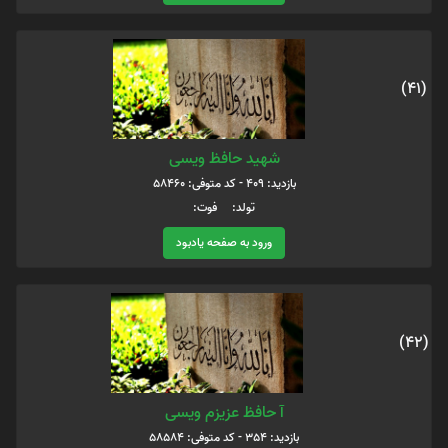
(41)
شهید حافظ ویسی
بازدید: 409 - کد متوفی: 58460
تولد: فوت:
ورود به صفحه یادبود
(42)
آ حافظ عزیزم ویسی
بازدید: 354 - کد متوفی: 58584