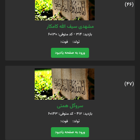
(46)
مشهدی سیف الله کامکار
بازدید: 314 - کد متوفی: 60130
تولد: فوت:
ورود به صفحه یادبود
(47)
سروگل همتی
بازدید: 412 - کد متوفی: 60143
تولد: فوت:
ورود به صفحه یادبود