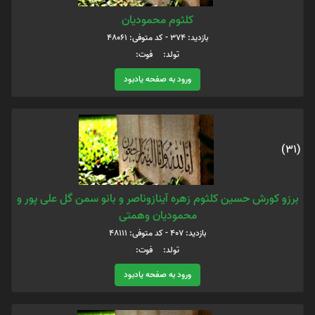
کلثوم محمودیان
بازدید: 374 - کد متوفی: 48061
تولد: فوت:
ورود به صفحه یادبود
(31)
برزو کورش حسین کلثوم زهره آینازوناصر و بانو سمن گل علی پور و
محمودیان وهمتی
بازدید: 407 - کد متوفی: 48111
تولد: فوت:
ورود به صفحه یادبود