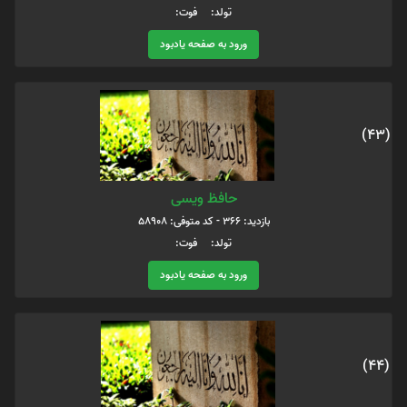
تولد: فوت:
ورود به صفحه یادبود
(43)
حافظ ویسی
بازدید: 366 - کد متوفی: 58908
تولد: فوت:
ورود به صفحه یادبود
(44)