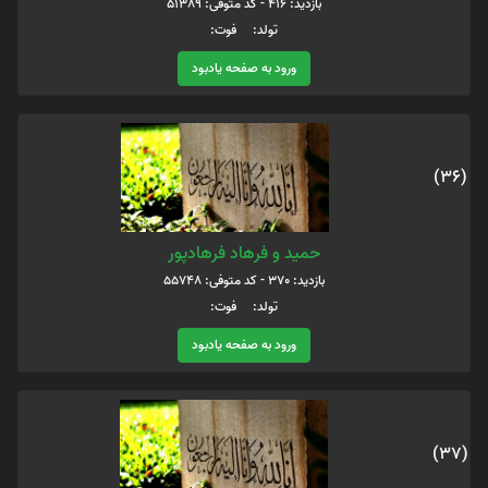
بازدید: 416 - کد متوفی: 51389
تولد: فوت:
ورود به صفحه یادبود
(36)
حمید و فرهاد فرهادپور
بازدید: 370 - کد متوفی: 55748
تولد: فوت:
ورود به صفحه یادبود
(37)