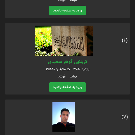
ورود به صفحه یادبود
(6)
کربلایی گوهر سعیدی
بازدید: 365 - کد متوفی: 25180
تولد: فوت:
ورود به صفحه یادبود
(7)