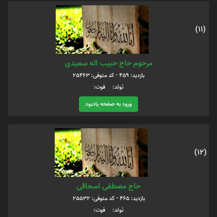
(11)
مرحوم حاج حبیب اله سعیدی
بازدید: 459 - کد متوفی: 25463
تولد: فوت:
ورود به صفحه یادبود
(12)
حاج مصطفی اسحاقی
بازدید: 465 - کد متوفی: 25532
تولد: فوت: