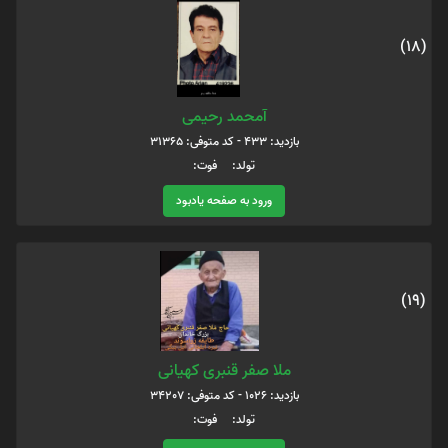
(18)
آمحمد رحیمی
بازدید: 433 - کد متوفی: 31365
تولد: فوت:
ورود به صفحه یادبود
(19)
ملا صفر قنبری کهیانی
بازدید: 1026 - کد متوفی: 34207
تولد: فوت: