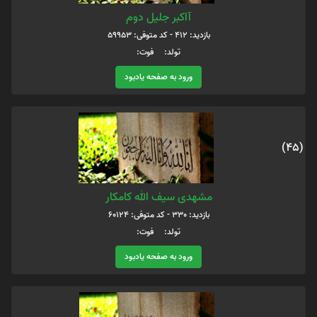
آاکبر جلیل دوم
بازدید: 412 - کد متوفی: 59953
تولد: فوت:
ورود به صفحه یادبود
(45)
مشهدی سیف الله کامکار
بازدید: 330 - کد متوفی: 60124
تولد: فوت:
ورود به صفحه یادبود