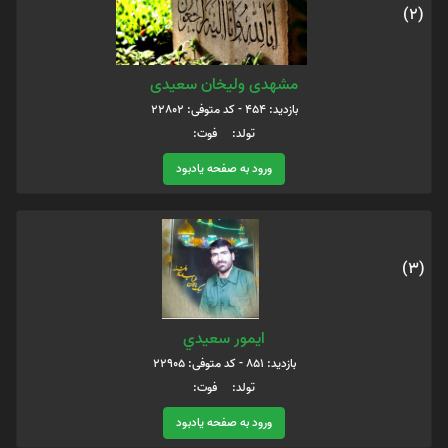
(2)
مشهدی ولیخان سعیدی
بازدید: 454 - کد متوفی: 22802
تولد: فوت:
ورود به صفحه یادبود
(3)
ايمور سعيدي
بازدید: 851 - کد متوفی: 22905
تولد: فوت:
ورود به صفحه یادبود