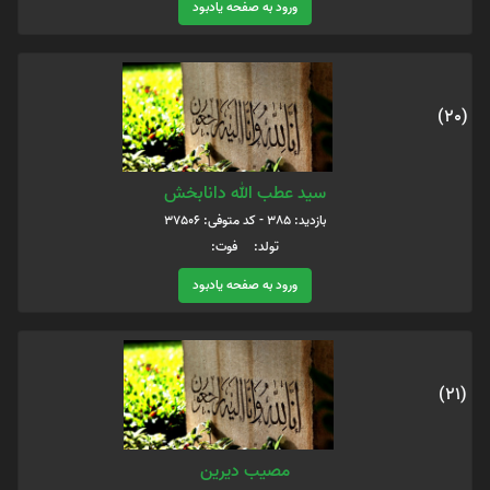
ورود به صفحه یادبود
(20)
سید عطب الله دانابخش
بازدید: 385 - کد متوفی: 37506
تولد: فوت:
ورود به صفحه یادبود
(21)
مصیب دیرین