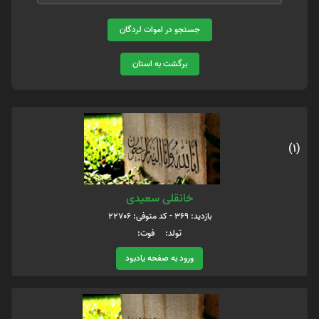
جستجو در اموات لردگان
برگشت به استان
(1)
خانقلی سعیدی
بازدید: 369 - کد متوفی: 22706
تولد: فوت:
ورود به صفحه یادبود