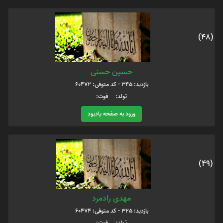
(48)
حسین حسنی
بازدید: 345 - کد متوفی: 60472
تولد: فوت:
ورود به صفحه یادبود
(49)
مهدی رادمرد
بازدید: 325 - کد متوفی: 60474
تولد: فوت: