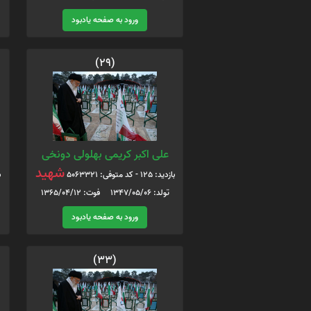
ورود به صفحه یادبود
(29)
علی اکبر کریمی بهلولی دونخی
شهید
بازدید: 125 - کد متوفی: 5063321
ب
تولد: 1347/05/06 فوت: 1365/04/12
ورود به صفحه یادبود
(33)