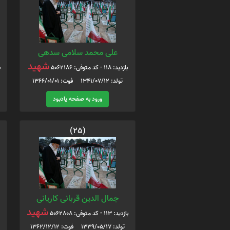
علی محمد سلامی سدهی
شهید
بازدید: 118 - کد متوفی: 5062186
ب
تولد: 1341/07/12 فوت: 1366/01/01
ورود به صفحه یادبود
(25)
جمال الدین قربانی کاریانی
شهید
بازدید: 113 - کد متوفی: 5062808
تولد: 1339/05/17 فوت: 1362/12/12