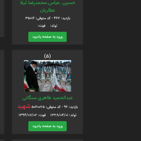
حسین .عباس.محمدرضا.لیلا
عطاریان
بازدید: 462 - کد متوفی: 35016
تولد: فوت:
ورود به صفحه یادبود
(5)
عبدالحمید طاهری سنگانی
شهید
بازدید: 96 - کد متوفی: 5060025
تولد: 1328/04/01 فوت: 1394/07/02
ورود به صفحه یادبود