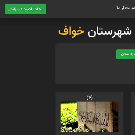
مایت از ما
ایجاد یادبود / ویرایش
ات شهرستان
خواف
به استان
(4)