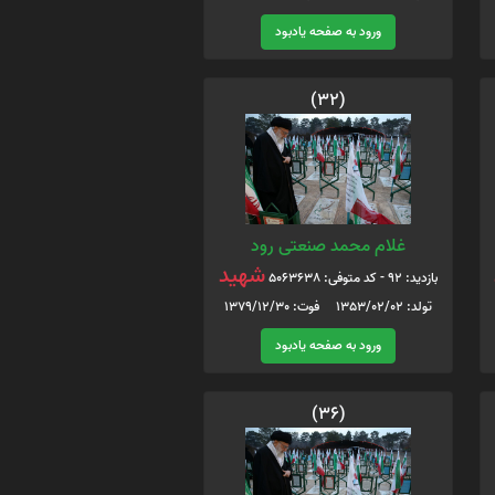
ورود به صفحه یادبود
(32)
غلام محمد صنعتی رود
شهید
بازدید: 92 - کد متوفی: 5063638
تولد: 1353/02/02 فوت: 1379/12/30
ورود به صفحه یادبود
(36)