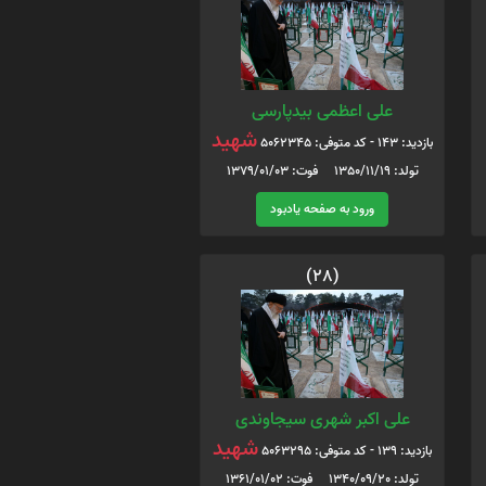
علی اعظمی بیدپارسی
شهید
بازدید: 143 - کد متوفی: 5062345
تولد: 1350/11/19 فوت: 1379/01/03
ورود به صفحه یادبود
(28)
علی اکبر شهری سیجاوندی
شهید
بازدید: 139 - کد متوفی: 5063295
تولد: 1340/09/20 فوت: 1361/01/02