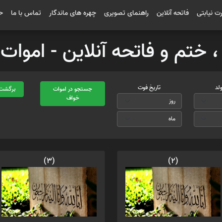
رت نیابتی
فاتحه آنلاین
راهنمای تصویری
چهره های ماندگار
تماس با ما
ح
 ، ختم و فاتحه آنلاین - امو
ولد
تاریخ فوت
جستجو در اموات
برگشت 
خواف
(3)
(2)