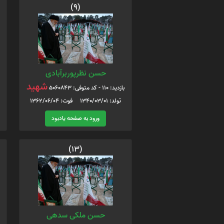
(9)
حسن نظرپوربرآبادی
شهید
بازدید: 110 - کد متوفی: 5060843
تولد: 1340/03/01 فوت: 1362/06/04
ورود به صفحه یادبود
(13)
حسن ملکی سدهی