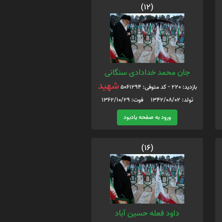
(12)
جان محمد خدادادی سنگانی
شهید
بازدید: 220 - کد متوفی: 5061294
تولد: 1342/08/02 فوت: 1362/10/29
ورود به صفحه یادبود
(16)
داود فعله حسین آباد