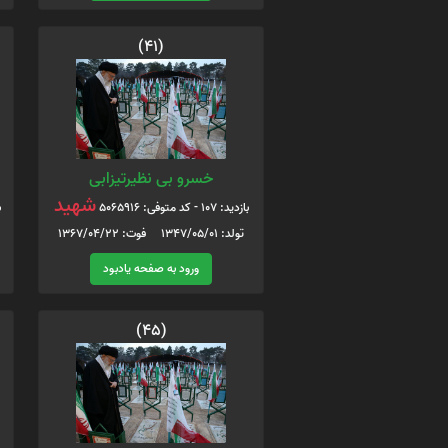
(41)
خسرو بی نظیرتیزابی
شهید
بازدید: 107 - کد متوفی: 5065916
ب
تولد: 1347/05/01 فوت: 1367/04/22
ورود به صفحه یادبود
(45)