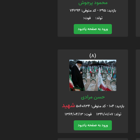
محمود پرجوش
بازدید: 395 - کد متوفی: 74294
تولد: فوت:
ورود به صفحه یادبود
(8)
حسن مرادی
شهید
بازدید: 104 - کد متوفی: 5060834
تولد: 1341/01/07 فوت: 1364/04/13
ورود به صفحه یادبود