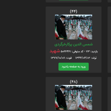
(44)
شمس الدین پرکارخرگردی
شهید
بازدید: 73 - کد متوفی: 5066461
تولد: 1344/04/02 فوت: 1377/10/08
ورود به صفحه یادبود
(48)