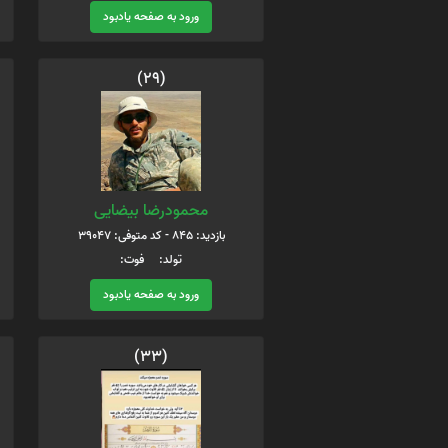
ورود به صفحه یادبود
(29)
محمودرضا بیضایی
بازدید: 845 - کد متوفی: 39047
تولد: فوت:
ورود به صفحه یادبود
(33)