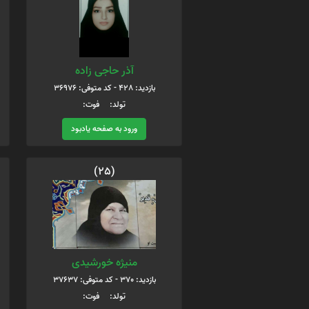
آذر حاجی زاده
بازدید: 428 - کد متوفی: 36976
تولد: فوت:
ورود به صفحه یادبود
(25)
منیژه خورشیدی
بازدید: 370 - کد متوفی: 37637
تولد: فوت: