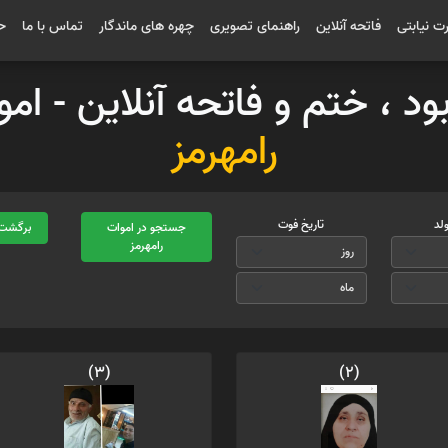
رت نیابتی
فاتحه آنلاین
راهنمای تصویری
چهره های ماندگار
تماس با ما
ح
بود ، ختم و فاتحه آنلاین - ا
رامهرمز
ولد
تاریخ فوت
جستجو در اموات
برگشت 
رامهرمز
(3)
(2)