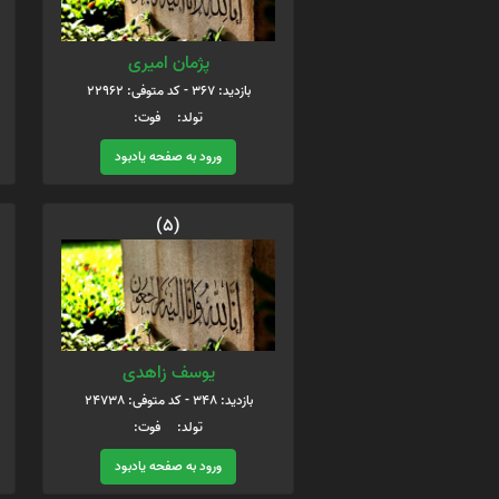
پژمان امیری
بازدید: 367 - کد متوفی: 22962
تولد: فوت:
ورود به صفحه یادبود
(5)
یوسف زاهدی
بازدید: 348 - کد متوفی: 24738
تولد: فوت:
ورود به صفحه یادبود