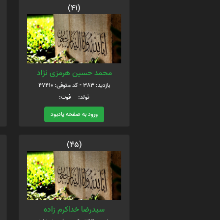
(41)
محمد حسین هرمزی نژاد
بازدید: 383 - کد متوفی: 47410
تولد: فوت:
ورود به صفحه یادبود
(45)
سیدرضا خداکرم زاده