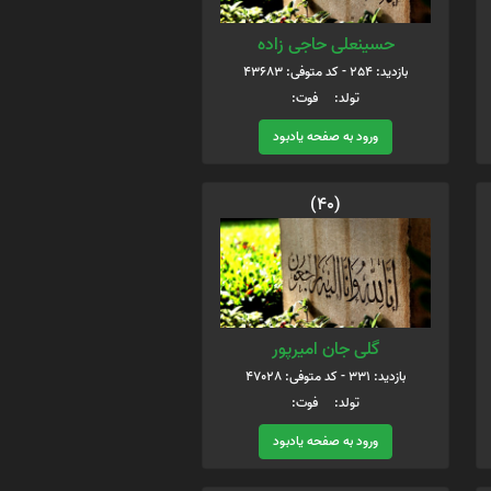
حسینعلی حاجی زاده
بازدید: 254 - کد متوفی: 43683
تولد: فوت:
ورود به صفحه یادبود
(40)
گلی جان امیرپور
بازدید: 331 - کد متوفی: 47028
تولد: فوت:
ورود به صفحه یادبود