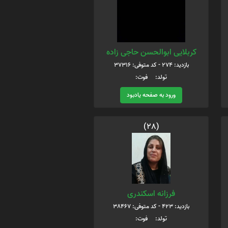
کربلایی ابوالحسن حاجی زاده
بازدید: 274 - کد متوفی: 37316
تولد: فوت:
ورود به صفحه یادبود
(28)
فرزانه اسکندری
بازدید: 423 - کد متوفی: 38467
تولد: فوت: