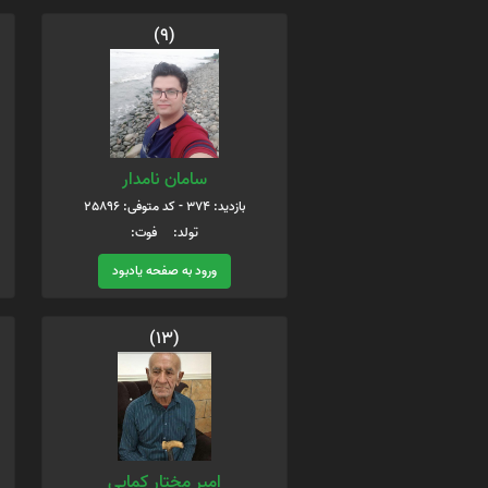
(9)
سامان نامدار
بازدید: 374 - کد متوفی: 25896
تولد: فوت:
ورود به صفحه یادبود
(13)
امیر مختار کمایی