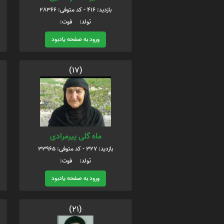
بازدید: 416 - کد متوفی: 28366
تولد: فوت:
ورود به صفحه یادبود
(17)
ماه گلی پیرمرادی
بازدید: 327 - کد متوفی: 33965
تولد: فوت:
ورود به صفحه یادبود
(21)