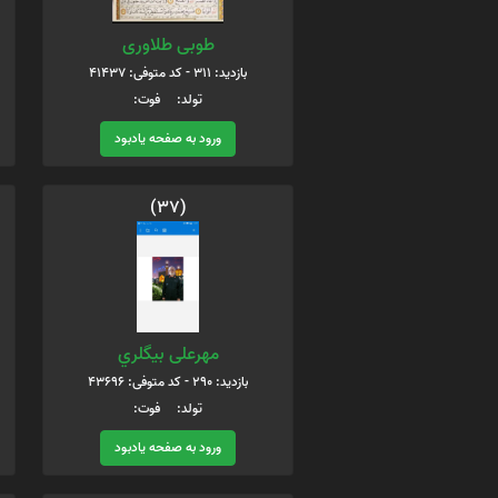
طوبی طلاوری
بازدید: 311 - کد متوفی: 41437
تولد: فوت:
ورود به صفحه یادبود
(37)
مهرعلی بيگلري
بازدید: 290 - کد متوفی: 43696
تولد: فوت:
ورود به صفحه یادبود