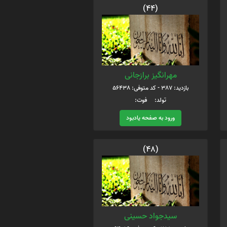
(44)
مهرانگیز برازجانی
بازدید: 387 - کد متوفی: 56438
تولد: فوت:
ورود به صفحه یادبود
(48)
سیدجواد حسینی