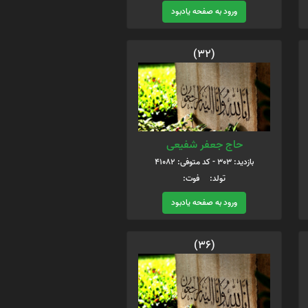
ورود به صفحه یادبود
(32)
حاج جعفر شفیعی
بازدید: 303 - کد متوفی: 41082
تولد: فوت:
ورود به صفحه یادبود
(36)