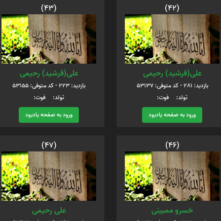
(43)
(42)
علی(فرشید) رحیمی
علی(فرشید) رحیمی
بازدید: 281 - کد متوفی: 53137
بازدید: 223 - کد متوفی: 53155
تولد: فوت:
تولد: فوت:
ورود به صفحه یادبود
ورود به صفحه یادبود
(47)
(46)
خسرو ممبینی
علی رحیمی