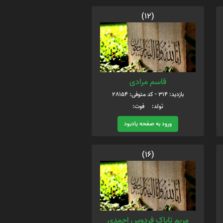
(12)
قاسم مرادی
بازدید: 314 - کد متوفی: 28154
تولد: فوت:
ورود به صفحه یادبود
(16)
مریم تاپاک فردوس احمدی