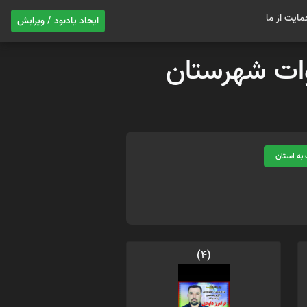
مایت از ما
ایجاد یادبود / ویرایش
موات شهرستان
به استان
(4)