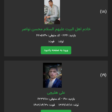
(18)
خادم اهل البیت علیهم السلام محسن نواصر
بازدید: 236 - کد متوفی: 6205740
تولد: فوت:
ورود به صفحه یادبود
(19)
علی هلیچی
بازدید: 190 - کد متوفی: 6237110
تولد: 1389/06/01 فوت: 1402/04/30