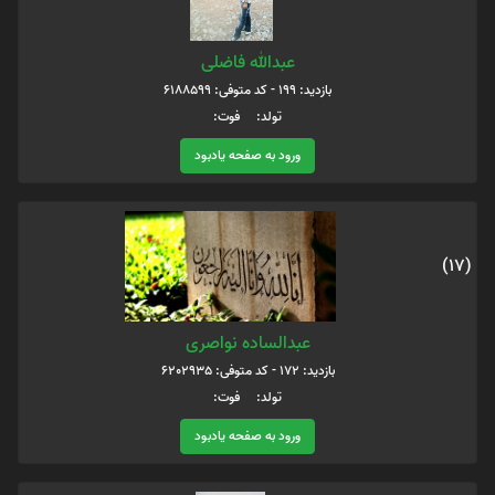
عبدالله فاضلی
بازدید: 199 - کد متوفی: 6188599
تولد: فوت:
ورود به صفحه یادبود
(17)
عبدالساده نواصری
بازدید: 172 - کد متوفی: 6202935
تولد: فوت:
ورود به صفحه یادبود