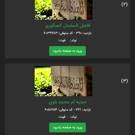
(2)
فاضل السلمان الصگوری
بازدید: 390 - کد متوفی: 6039983
تولد: فوت:
ورود به صفحه یادبود
(3)
حجیه ام محمد باوی
بازدید: 361 - کد متوفی: 6051654
تولد: فوت:
ورود به صفحه یادبود