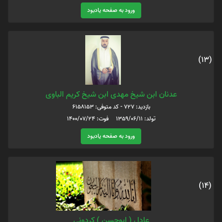
ورود به صفحه یادبود
(13)
عدنان ابن شیخ مهدی ابن شیخ کریم الباوی
بازدید: 727 - کد متوفی: 6158153
تولد: 1359/06/11 فوت: 1400/07/24
ورود به صفحه یادبود
(14)
عادل ( ابوحسن ) کردونی