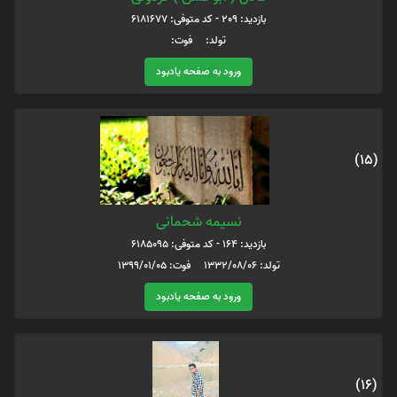
بازدید: 209 - کد متوفی: 6181677
تولد: فوت:
ورود به صفحه یادبود
(15)
نسیمه شحمانی
بازدید: 164 - کد متوفی: 6185095
تولد: 1332/08/06 فوت: 1399/01/05
ورود به صفحه یادبود
(16)