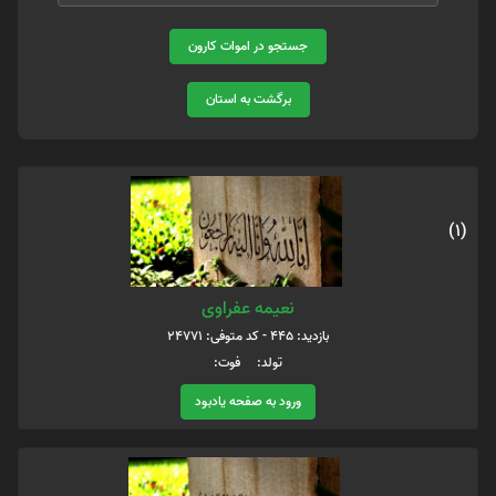
جستجو در اموات کارون
برگشت به استان
(1)
نعیمه عفراوی
بازدید: 445 - کد متوفی: 24771
تولد: فوت:
ورود به صفحه یادبود