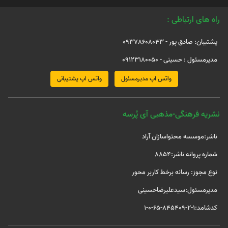
راه های ارتباطی :
پشتیبان: صادق پور - 09378608043
مدیرمسئول : حسینی - 09123180050
واتس اپ مدیرمسئول
واتس اپ پشتیبانی
نشریه فرهنگی-مذهبی آی پُرسه
ناشر:موسسه محتواسازان آراد
شماره پروانه ناشر:8854
نوع مجوز: رسانه برخط کاربر محور
مدیرمسئول:سیدعلیرضاحسینی
کدشامد:1-2-845409-65-0-1