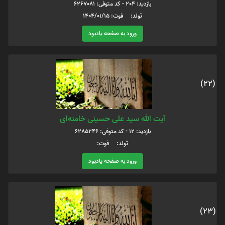
بازدید: 204 - کد متوفی: 6267081
تولد: فوت: 1404/01/15
ورود به صفحه یادبود
(22)
آیت الله سید علی حسینی خامنه‌ای
بازدید: 12 - کد متوفی: 6285246
تولد: فوت:
ورود به صفحه یادبود
(23)