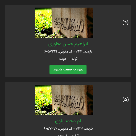
(4)
ابراهیم حسن مطوری
بازدید: 344 - کد متوفی: 6057219
تولد: فوت:
ورود به صفحه یادبود
(5)
ام محمد باوی
بازدید: 333 - کد متوفی: 6057270
تولد: فوت: 1