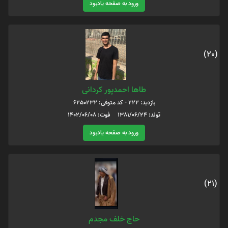
ورود به صفحه یادبود
(20)
طاها احمدپور کردانی
بازدید: 222 - کد متوفی: 6250232
تولد: 1381/06/24 فوت: 1402/06/08
ورود به صفحه یادبود
(21)
حاج خلف مجدم