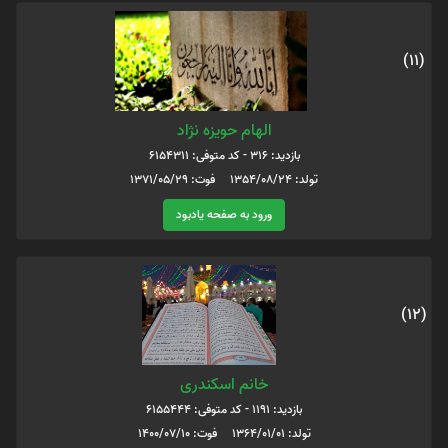
(11)
الهام حویزه نژاد
بازدید: 316 - کد متوفی: 6154311
تولد: 1354/08/24 فوت: 1371/05/29
ورود به صفحه یادبود
(12)
خانم اسکندری
بازدید: 1191 - کد متوفی: 6155444
تولد: 1364/01/01 فوت: 1400/07/10