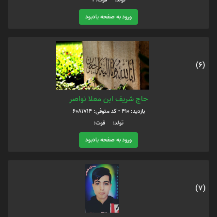
ورود به صفحه یادبود
(6)
حاج شریف ابن معلا نواصر
بازدید: 410 - کد متوفی: 6081714
تولد: فوت:
ورود به صفحه یادبود
(7)